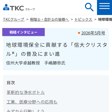
TKCグループ
税理士・会計士の皆様へ
トピックス
地球環境
戦経インタビュー
2026年5月号
地球環境保全に貢献する「信大クリスタ
ル®」の普及にまい進
信州大学卓越教授 手嶋勝弥氏
目次
革新的な浄水ボトル
工業、医療分野への応用も
みずから行動しよう