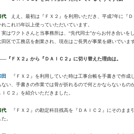
森代
ええ。最初は『ＦＸ２』を利用いただき、平成7年に『Ｄ
かれこれ15年以上使っていただいています。
実はワクトさんと当事務所は、“先代同士”からお付き合いを
大田区で工務店を創業され、現在はご長男が事業を継いでいま
――『ＦＸ２』から『ＤＡＩＣ２』に切り替えた理由は。
和田
『ＦＸ２』を利用していた時は工事台帳を手書きで作成し
もない、手書きの作業では骨が折れるので何とかならないもの
ＡＩＣ２』を紹介いただきました。
森代
『ＦＸ２』の勘定科目残高を『ＤＡＩＣ２』にそのまま引
した。