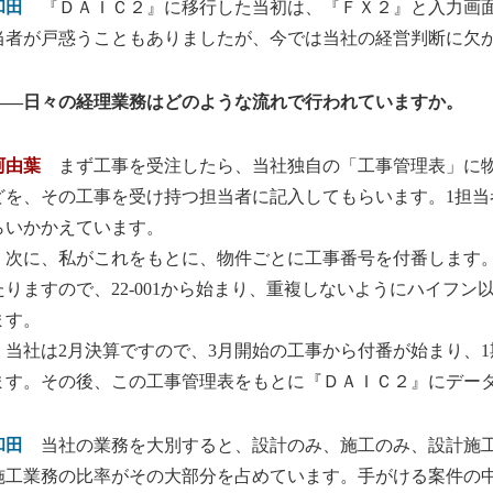
和田
『ＤＡＩＣ２』に移行した当初は、『ＦＸ２』と入力画面
当者が戸惑うこともありましたが、今では当社の経営判断に欠
――日々の経理業務はどのような流れで行われていますか。
阿由葉
まず工事を受注したら、当社独自の「工事管理表」に物
どを、その工事を受け持つ担当者に記入してもらいます。1担当
らいかかえています。
次に、私がこれをもとに、物件ごとに工事番号を付番します。
たりますので、22-001から始まり、重複しないようにハイフン
ます。
当社は2月決算ですので、3月開始の工事から付番が始まり、1期
ます。その後、この工事管理表をもとに『ＤＡＩＣ２』にデー
和田
当社の業務を大別すると、設計のみ、施工のみ、設計施工
施工業務の比率がその大部分を占めています。手がける案件の