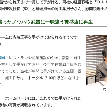
設計から施工まで一貫して手がける。同社の経営戦略と『ＤＡ
和田豊次社長（52）と経理担当の阿由葉房子さん、顧問税理士
培ったノウハウ武器に一味違う繁盛店に再生
――主に内装工事を手がけておられるそうです
ね。
和田
レストランや商業施設の企画、設計、施工
を主として手がけており、今年で創業22年目をむ
かえました。当社が年間に手がけている企画・設
計、施工件数は、トータルで100件ほどになりま
す。
ワ
――ホームページには、これまでに手がけられた
建物の写真が掲載されています。