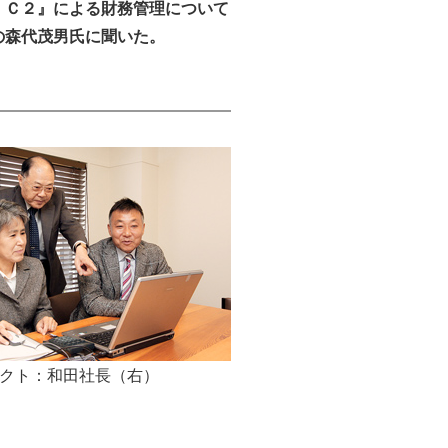
ＩＣ２』による財務管理について
の森代茂男氏に聞いた。
クト：和田社長（右）