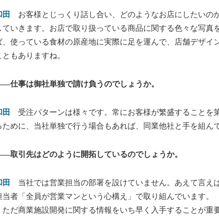
和田
お客様とじっくり話し合い、どのようなお店にしたいのか
していきます。お店で取り扱っている商品に関する色々な写真
ば、使っている食材の原産地に実際に足を運んで、店舗デザイ
こともありますね。
――仕事は御社単独で請け負うのでしょうか。
和田
受注パターンは様々です。常にお客様が繁盛することを第
るために、当社単独で行う場合もあれば、同業他社と手を組ん
――取引先はどのように開拓しているのでしょうか。
和田
当社では営業担当の部署を設けていません。あえて言えば
担当者「全員が営業マンという心構え」で取り組んでいます。
ただ商業施設開発に関する情報をいち早く入手することが重要