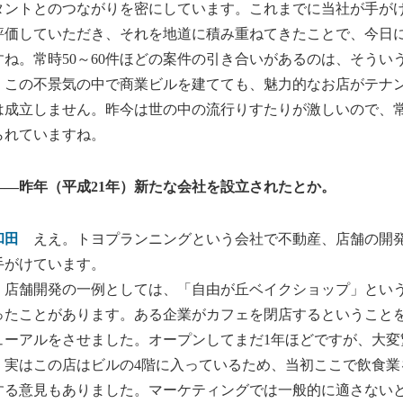
タントとのつながりを密にしています。これまでに当社が手が
評価していただき、それを地道に積み重ねてきたことで、今日
すね。常時50～60件ほどの案件の引き合いがあるのは、そうい
この不景気の中で商業ビルを建てても、魅力的なお店がテナン
は成立しません。昨今は世の中の流行りすたりが激しいので、
られていますね。
――昨年（平成21年）新たな会社を設立されたとか。
和田
ええ。トヨプランニングという会社で不動産、店舗の開発
手がけています。
店舗開発の一例としては、「自由が丘ベイクショップ」という
ったことがあります。ある企業がカフェを閉店するということ
ューアルをさせました。オープンしてまだ1年ほどですが、大変
実はこの店はビルの4階に入っているため、当初ここで飲食業
する意見もありました。マーケティングでは一般的に適さない