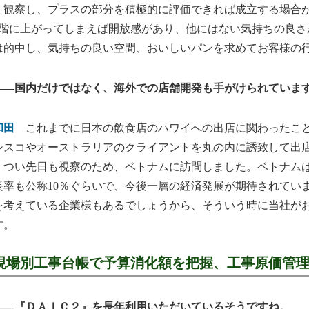
く観察し、プラスの部分を積極的に評価できれば成立する場合
4階に上がってしまえば開放感があり、他にはない気持ちの良さ
は的中し、気持ちの良い空間、おいしいパンを求めてお客様の
――国内だけではなく、海外での店舗開発も手がけられていま
和田
これまでに日本の飲食店のハワイへの出店に関わったこと
シスコやオーストラリアのクライアントを丸の内に誘致して出
つい先日も視察のため、ベトナムに訪問しました。ベトナムは
長率も公称10％ぐらいで、今後一層の経済発展が期待されてい
を考えている企業様もあるでしょうから、そういう時に当社が
す。
現場別工事台帳で予算消化額を把握、工事原価管
――『ＤＡＩＣ２』を長年利用いただいているそうですね。