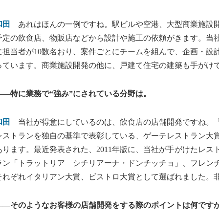
和田
あれはほんの一例ですね。駅ビルや空港、大型商業施設開
予定の飲食店、物販店などから設計や施工の依頼がきます。当
に担当者が10数名おり、案件ごとにチームを組んで、企画・設
っています。商業施設開発の他に、戸建て住宅の建築も手がけ
――特に業務で“強み”にされている分野は。
和田
当社が得意にしているのは、飲食店の店舗開発ですね。『
レストランを独自の基準で表彰している、ゲーテレストラン大
あります。最近発表された、2011年版に、当社が手がけたレス
ラン「トラットリア シチリアーナ・ドンチッチョ」、フレン
それぞれイタリアン大賞、ビストロ大賞として選ばれました。
――そのようなお客様の店舗開発をする際のポイントは何です