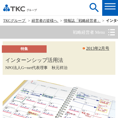
TKCグループ
経営者の皆様へ
情報誌「戦略経営者」
インタ
戦略経営者 Menu
2013年2月号
特集
インターンシップ活用法
NPO法人G─net代表理事 秋元祥治