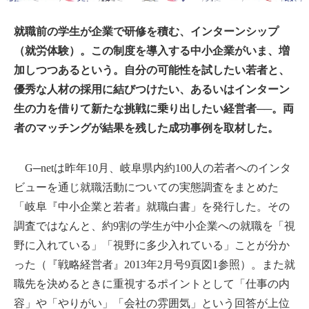
就職前の学生が企業で研修を積む、インターンシップ
（就労体験）。この制度を導入する中小企業がいま、増
加しつつあるという。自分の可能性を試したい若者と、
優秀な人材の採用に結びつけたい、あるいはインターン
生の力を借りて新たな挑戦に乗り出したい経営者──。両
者のマッチングが結果を残した成功事例を取材した。
G─netは昨年10月、岐阜県内約100人の若者へのインタ
ビューを通じ就職活動についての実態調査をまとめた
「岐阜『中小企業と若者』就職白書」を発行した。その
調査ではなんと、約9割の学生が中小企業への就職を「視
野に入れている」「視野に多少入れている」ことが分か
った（『戦略経営者』2013年2月号9頁図1参照）。また就
職先を決めるときに重視するポイントとして「仕事の内
容」や「やりがい」「会社の雰囲気」という回答が上位