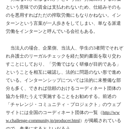
という意味での賃金は支払われないため、仕組みそのも
のを悪用すればただの搾取労働にもなりかねない。イン
ターンという言葉が一人歩きをしてしまい、単なる派遣
労働をインターンと呼んでいる会社もある。
当法人の場合、企業側、当法人、学生の3者間でそれぞ
れ弁護士のリーガルチェックを経た契約書面を取り交わ
すことにしており、「労働ではなく研修が目的である」
ということを相互に確認し、法的に問題のない形で進め
ている。インターンシップについては法的に未整備な部
分も多く、できれば信頼のおけるコーディネート団体の
協力を得たうえで実施することをお勧めする。前述の
「チャレンジ・コミュニティ・プロジェクト」のウェブ
サイトには全国のコーディネート団体の一覧（
http://ww
w.challenge-community.jp/producer.html
）が掲載されている
ので、参考にするとよいだろう。