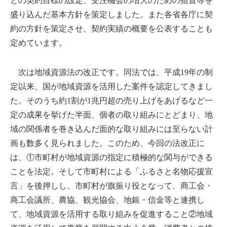
との契約目標の設定、受注機会の増大のための措置等を
盛り込んだ基本方針を策定しました。また各省各庁に契
約の方針を策定させ、契約実績の概要を公表することも
定めています。
次は地域資源法の改正です。同法では、平成19年の制
定以来、国が地域資源を活用した案件を認定してきまし
た。そのうち約1割が1兆円超の売り上げをあげるなど一
定の成果を挙げた半面、個者の取り組みにとどまり、地
域の関係者を巻き込んだ面的な取り組みには至らない計
画も数多く見られました。このため、今回の法改正に
は、①市町村が地域資源の指定に積極的な関与ができる
ことを法定。そして市町村による「ふるさと名物応援宣
言」を後押しし、市町村が旗振り役となって、商工会・
商工会議所、農協、観光協会、地銀・信金等と連携し
て、地域資源を活用する取り組みを促進すること②地域