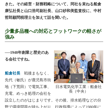
きた。その経営・財務戦略について、同社を束ねる船倉
康弘社長と山口浩司副社長、山口砂和美監査役に、中村
哲郎顧問税理士を加えて話を聞いた。
少量多品種への対応とフットワークの軽さが
強み
──1948年創業と歴史のあ
る会社ですね。
船倉社長
戦後まもなく、
先代（敏氏）が鹿児島市街
地（下荒田）で電気工事、
日水電気化学工業：船倉社
長（中央）
充電、めっき処理の会社を
設立したのがはじまりです。その後、排水処理などの分
野で環境問題が持ち上がり、行政指導によって1980年に