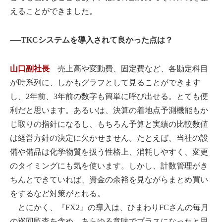
えることができました。
──TKCシステムを導入されて良かった点は？
山口副社長
売上高や変動費、固定費など、各勘定科目
が時系列に、しかもグラフとして見ることができます
し、2年前、3年前の数字も簡単に呼び出せる。とても便
利だと思います。あるいは、決算の着地点予測機能もか
じ取りの指針になるし、もちろん予算と実績の比較数値
は経営方針の決定に欠かせません。たとえば、当社の設
備や備品は化学物質を扱う性格上、消耗しやすく、変更
のタイミングにも気を使います。しかし、計数管理がき
ちんとできていれば、資金の余裕を見ながらまとめ買い
をするなど対策がとれる。
とにかく、『FX2』の導入は、ひまわりFCさんの毎月
の巡回監査を含め、あらゆる意味でプラスになったと思