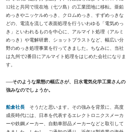
12社と共同で現在地（七ツ島）の工業団地に移転。亜鉛
めっきやニッケルめっき、クロムめっき、すずめっきな
どの、電流を流して表面処理を行ういわゆる「電気めっ
き」といわれるものを中心に、アルマイト処理（アルミ
めっき）や電解研磨、ショットブラストなど、幅広い分
野のめっき処理事業を行ってきました。ちなみに、当社
は九州で2番目にアルマイト処理をはじめた会社になりま
す。
──そのような業態の幅広さが、日水電気化学工業さんの
強みなのでしょうか。
船倉社長
そうだと思います。その強みを背景に、高度
成長時代には、日本を代表するエレクトロニクスメーカ
ーや鉄鋼メーカー、自動車部品メーカーなどと取引して
きました。しかし、ご承知の通り、近年は製造業の海外