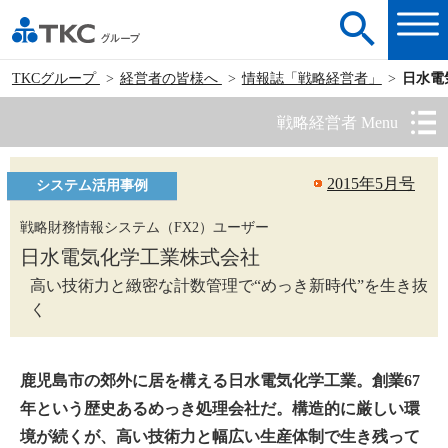
TKCグループ
経営者の皆様へ
情報誌「戦略経営者」
日水電
戦略経営者 Menu
2015年5月号
システム活用事例
戦略財務情報システム（FX2）ユーザー
日水電気化学工業株式会社
高い技術力と緻密な計数管理で“めっき新時代”を生き抜
く
鹿児島市の郊外に居を構える日水電気化学工業。創業67
年という歴史あるめっき処理会社だ。構造的に厳しい環
境が続くが、高い技術力と幅広い生産体制で生き残って