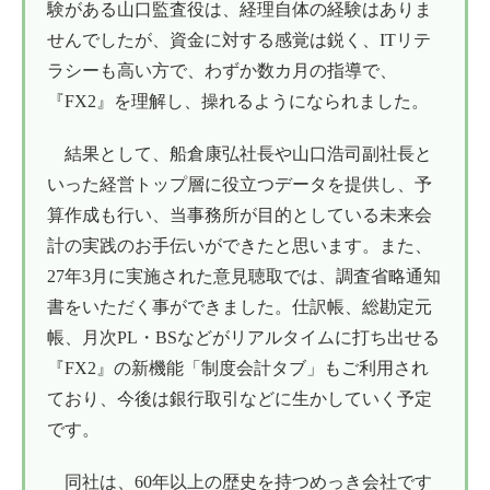
験がある山口監査役は、経理自体の経験はありま
せんでしたが、資金に対する感覚は鋭く、ITリテ
ラシーも高い方で、わずか数カ月の指導で、
『FX2』を理解し、操れるようになられました。
結果として、船倉康弘社長や山口浩司副社長と
いった経営トップ層に役立つデータを提供し、予
算作成も行い、当事務所が目的としている未来会
計の実践のお手伝いができたと思います。また、
27年3月に実施された意見聴取では、調査省略通知
書をいただく事ができました。仕訳帳、総勘定元
帳、月次PL・BSなどがリアルタイムに打ち出せる
『FX2』の新機能「制度会計タブ」もご利用され
ており、今後は銀行取引などに生かしていく予定
です。
同社は、60年以上の歴史を持つめっき会社です