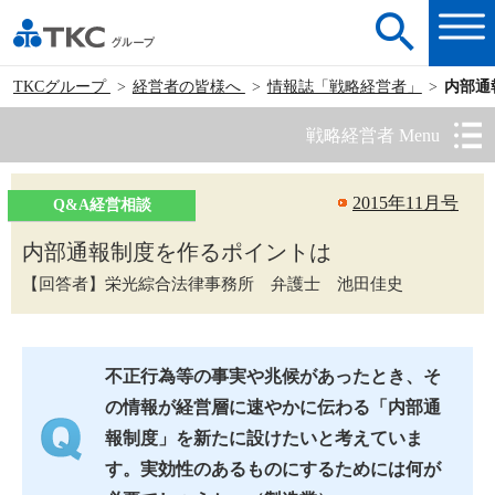
TKCグループ
経営者の皆様へ
情報誌「戦略経営者」
内部通
戦略経営者 Menu
2015年11月号
Q&A経営相談
内部通報制度を作るポイントは
【回答者】栄光綜合法律事務所 弁護士 池田佳史
不正行為等の事実や兆候があったとき、そ
の情報が経営層に速やかに伝わる「内部通
報制度」を新たに設けたいと考えていま
す。実効性のあるものにするためには何が