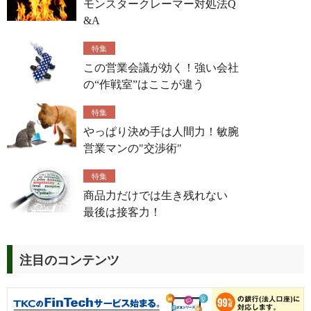
モンスタークレーマー対処法Q
&A
特集
この営業会議が効く！強い会社
の“作戦室”はここが違う
特集
やっぱり決め手は人間力！敏腕
営業マンの"交渉術"
特集
商品力だけでは生き残れない
最後は接客力！
注目のコンテンツ