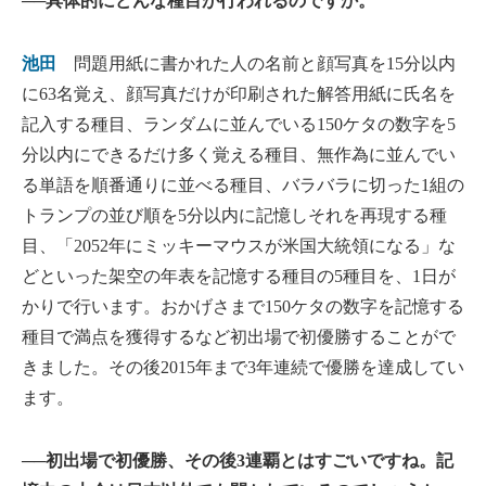
──具体的にどんな種目が行われるのですか。
池田
問題用紙に書かれた人の名前と顔写真を15分以内
に63名覚え、顔写真だけが印刷された解答用紙に氏名を
記入する種目、ランダムに並んでいる150ケタの数字を5
分以内にできるだけ多く覚える種目、無作為に並んでい
る単語を順番通りに並べる種目、バラバラに切った1組の
トランプの並び順を5分以内に記憶しそれを再現する種
目、「2052年にミッキーマウスが米国大統領になる」な
どといった架空の年表を記憶する種目の5種目を、1日が
かりで行います。おかげさまで150ケタの数字を記憶する
種目で満点を獲得するなど初出場で初優勝することがで
きました。その後2015年まで3年連続で優勝を達成してい
ます。
──初出場で初優勝、その後3連覇とはすごいですね。記