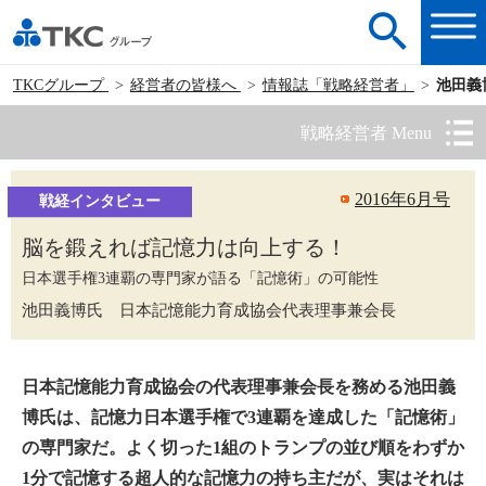
TKCグループ
経営者の皆様へ
情報誌「戦略経営者」
池田義
戦略経営者 Menu
2016年6月号
戦経インタビュー
脳を鍛えれば記憶力は向上する！
日本選手権3連覇の専門家が語る「記憶術」の可能性
池田義博氏 日本記憶能力育成協会代表理事兼会長
日本記憶能力育成協会の代表理事兼会長を務める池田義
博氏は、記憶力日本選手権で3連覇を達成した「記憶術」
の専門家だ。よく切った1組のトランプの並び順をわずか
1分で記憶する超人的な記憶力の持ち主だが、実はそれは