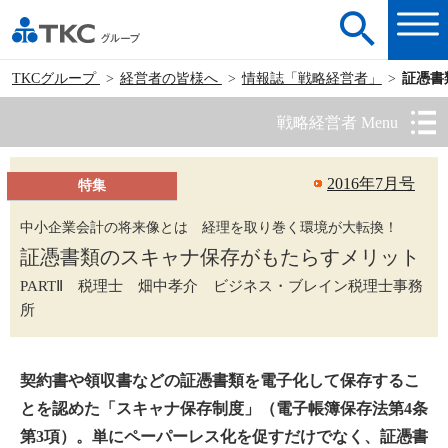
TKCグループ
経営者の皆様へ
情報誌「戦略経営者」
証憑書
戦略経営者 Menu
2016年7月号
特集
中小企業会計の将来像とは 経理を取り巻く環境が大転換！
証憑書類のスキャナ保存がもたらすメリット
PARTⅡ 税理士 畑中孝介 ビジネス・ブレイン税理士事務
所
契約書や領収書などの証憑書類を電子化して保存するこ
とを認めた「スキャナ保存制度」（電子帳簿保存法第4条
第3項）。単にペーパーレス化を促すだけでなく、証憑書