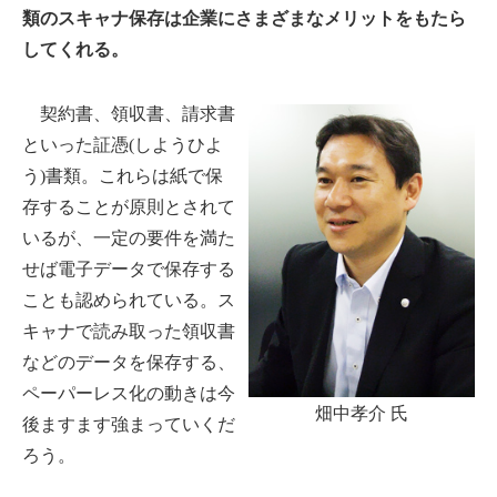
類のスキャナ保存は企業にさまざまなメリットをもたら
してくれる。
契約書、領収書、請求書
といった証憑(しようひよ
う)書類。これらは紙で保
存することが原則とされて
いるが、一定の要件を満た
せば電子データで保存する
ことも認められている。ス
キャナで読み取った領収書
などのデータを保存する、
ペーパーレス化の動きは今
畑中孝介 氏
後ますます強まっていくだ
ろう。