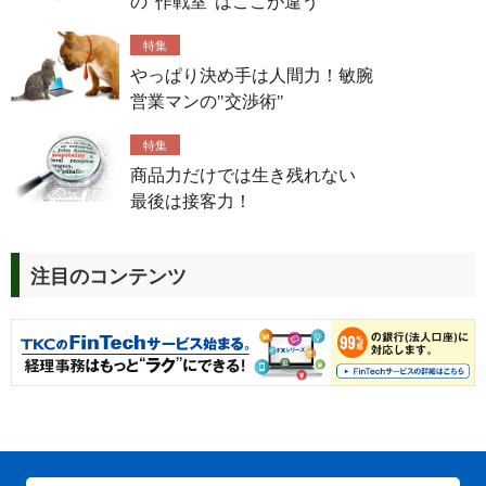
の“作戦室”はここが違う
特集
やっぱり決め手は人間力！敏腕
営業マンの"交渉術"
特集
商品力だけでは生き残れない
最後は接客力！
注目のコンテンツ