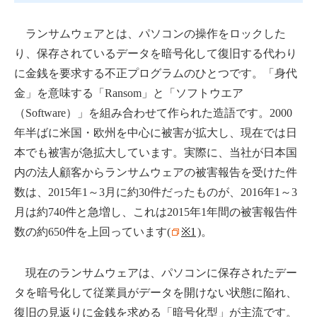
ランサムウェアとは、パソコンの操作をロックした
り、保存されているデータを暗号化して復旧する代わり
に金銭を要求する不正プログラムのひとつです。「身代
金」を意味する「Ransom」と「ソフトウエア
（Software）」を組み合わせて作られた造語です。2000
年半ばに米国・欧州を中心に被害が拡大し、現在では日
本でも被害が急拡大しています。実際に、当社が日本国
内の法人顧客からランサムウェアの被害報告を受けた件
数は、2015年1～3月に約30件だったものが、2016年1～3
月は約740件と急増し、これは2015年1年間の被害報告件
数の約650件を上回っています(
※1
)。
現在のランサムウェアは、パソコンに保存されたデー
タを暗号化して従業員がデータを開けない状態に陥れ、
復旧の見返りに金銭を求める「暗号化型」が主流です。