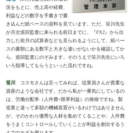
況をもとに、売上高や経費、
利益などの数字を手書きで書
き込んだ紙ベースの資料を見ています。ただ、笹川先生
が月次巡回監査に来られる前日までに、『FX2』から出
力した前月の試算表なども見られるようにして、紙ベー
スの書類にある数字と大きな違いがないかを確認してか
ら、巡回監査にのぞみます。そのうえで笹川先生にいろ
いろ指導してもらうといった流れですね。
笹川
コスモさんは言ってみれば、従業員さんが貴重な
資産のような会社です。だから私が一番気にしているの
は、労働分配率（人件費÷限界利益）の推移ですね。製
造業と違って多額の機械装置がいるわけではありません
が、そのかわり優秀な人材を集めてくることや、人件費
をうまくコントロールしていくことが利益を創出するう
えでのカギを握ります。