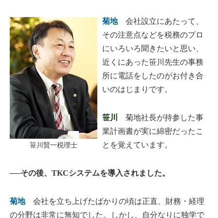
菊地
会社設立にあたって、
その注意点などを税務のプロ
にいろいろ聞きたいと思い、
近くにあった笹川先生の事務
所に電話をしたのがお付き合
いのはじまりです。
笹川
菊地社長が持参した事
業計画書が実に綿密だったこ
とを覚えています。
笹川賢一税理士
──その後、TKCシステムを導入されました。
菊地
会社を立ち上げたばかりの頃は正直、財務・経理
の分野は非常に無知でした。しかし、自分なりに独学で