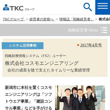
TKCグループ
経営者の皆様へ
情報誌「戦略経営者」
株式会
戦略経営者 Menu
2017年4月号
システム活用事例
戦略財務情報システム（FX2）ユーザー
株式会社コスモエンジニアリング
会社の成長を陰で支えたタイムリーな業績管理
新潟市に本社を置くコスモ
エンジニアリングは「ソフ
トウエア事業」「建設コン
サル事業」などを手がける