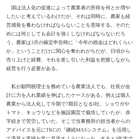
国は法人化の促進によって農業者の所得を何とか増や
したいと考えているわけだが、それは同時に、農家も経
営感覚を養わなければならないことを意味する。そのた
めには何としても会計を強くしなければならないだろ
う。農家は3月の確定申告時に「今年の税金はどれくらい
か」ということだけに関心を奪われがちだが、日頃から
売り上げと経費、それを差し引いた利益を把握しながら
経営を行う必要がある。
私が顧問税理士を務めている農業法人でも、社長が会
計に力を入れ業績を伸ばしたケースがある。例えば個人
農業から法人化して今期で7期目となるI社。ショウガや
トマト、キュウリなどを施設園芸で栽培していたが、赤
字続きで苦労していた。そこで当事務所の担当者からの
アドバイスを元にTKCの『継続MASシステム』を活用し
て予算と実績を常に見返すようになった。すると3年半で