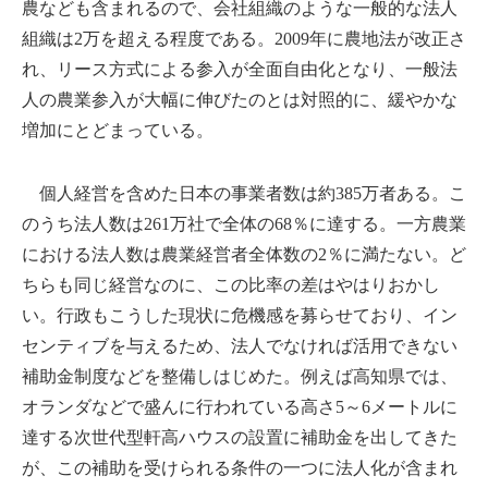
農なども含まれるので、会社組織のような一般的な法人
組織は2万を超える程度である。2009年に農地法が改正さ
れ、リース方式による参入が全面自由化となり、一般法
人の農業参入が大幅に伸びたのとは対照的に、緩やかな
増加にとどまっている。
個人経営を含めた日本の事業者数は約385万者ある。こ
のうち法人数は261万社で全体の68％に達する。一方農業
における法人数は農業経営者全体数の2％に満たない。ど
ちらも同じ経営なのに、この比率の差はやはりおかし
い。行政もこうした現状に危機感を募らせており、イン
センティブを与えるため、法人でなければ活用できない
補助金制度などを整備しはじめた。例えば高知県では、
オランダなどで盛んに行われている高さ5～6メートルに
達する次世代型軒高ハウスの設置に補助金を出してきた
が、この補助を受けられる条件の一つに法人化が含まれ