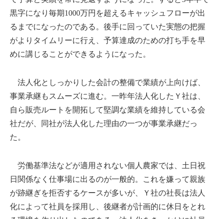
黒字になり毎期1000万円を超えるキャッシュフローが出
るまでになったのである。後手に回っていた実態の把握
がよりタイムリーに行え、予算達成のための打ち手を早
めに講じることができるようになった。
法人化としっかりした会計の整備で業績が上向けば、
事業承継もスムーズに進む。一昨年法人化したＹ社は、
自ら販売ルートを開拓して堅調な業績を維持している会
社だが、同社が法人化した理由の一つが事業承継だっ
た。
労働基準法などが適用されない個人農家では、土日祝
日関係なく仕事場に出るのが一般的。これを嫌って親族
が跡継ぎを拒否するケースが多いが、Ｙ社の社長は法人
化によって社員を採用し、後継者が計画的に休日をとれ