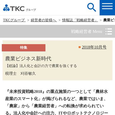
TKCグループ
経営者の皆様へ
情報誌「戦略経営者」
農業ビ
戦略経営者 Menu
2018年10月号
特集
農業ビジネス新時代
【総論】法人化と会計の力で農業を強くする
税理士 刈谷敏久
『未来投資戦略2018』の重点施策の一つとして「農林水
産業のスマート化」が掲げられるなど、農業ではいま、
「農家」から「農業経営者」への転換が求められてい
る。法人化や会計への注力、ITやロボットテクノロジー