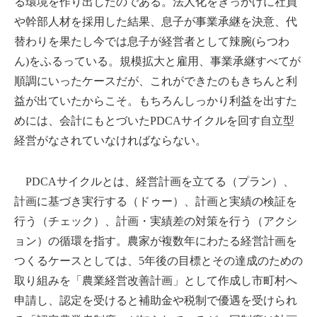
る環境を作り出したのである。法人化をきっかけに社員
や幹部人材を採用した結果、息子が事業承継を決意、代
替わりを果たし今では息子が経営者として辣腕(らつわ
ん)をふるっている。規模拡大と雇用、事業承継すべてが
順調にいったケースだが、これができたのもきちんと利
益が出ていたからこそ。もちろんしっかり利益を出すた
めには、会計にもとづいたPDCAサイクルを回す自立型
経営がなされていなければならない。
PDCAサイクルとは、経営計画を立てる（プラン）、
計画に基づき実行する（ドゥー）、計画と実績の検証を
行う（チェック）、計画・実績差の対策を行う（アクシ
ョン）の循環を指す。農家が複数年にわたる経営計画を
つくるケースとしては、5年後の目標とその達成のための
取り組みを「農業経営改善計画」として作成し市町村へ
申請し、認定を受けると補助金や税制で優遇を受けられ