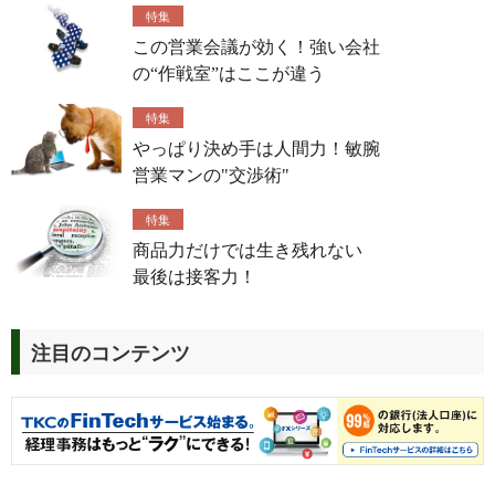
特集
この営業会議が効く！強い会社
の“作戦室”はここが違う
特集
やっぱり決め手は人間力！敏腕
営業マンの"交渉術"
特集
商品力だけでは生き残れない
最後は接客力！
注目のコンテンツ