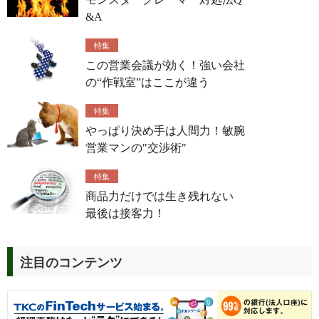
&A
特集
この営業会議が効く！強い会社
の“作戦室”はここが違う
特集
やっぱり決め手は人間力！敏腕
営業マンの"交渉術"
特集
商品力だけでは生き残れない
最後は接客力！
注目のコンテンツ