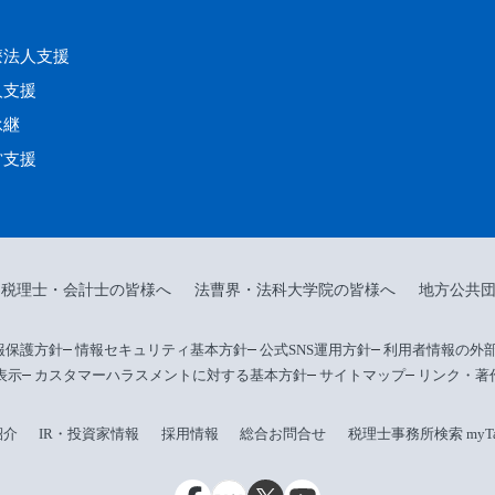
療法人支援
人支援
承継
営支援
税理士・会計士の皆様へ
法曹界・法科大学院の皆様へ
地方公共
報保護方針
情報セキュリティ基本方針
公式SNS運用方針
利用者情報の外
表示
カスタマーハラスメントに対する基本方針
サイトマップ
リンク・著
紹介
IR・投資家情報
採用情報
総合お問合せ
税理士事務所検索 myTax