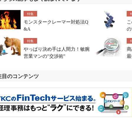
特集
モンスタークレーマー対処法Q
こ
&A
の
特集
やっぱり決め手は人間力！敏腕
商
営業マンの"交渉術"
最
注目のコンテンツ