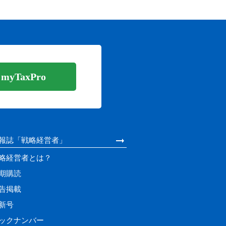
yTaxPro
報誌「戦略経営者」
略経営者とは？
期購読
告掲載
新号
ックナンバー