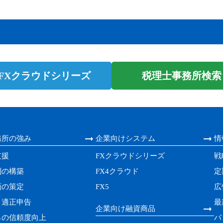
 FXクラウドシリーズ
税理士事務所検索 m
務所の強み
企業向けシステム
情
支援
FXクラウドシリーズ
戦
制の構築
FX4クラウド
定
画の策定
FX5
広
・適正申告
最
企業向け融資商品
らの信頼度向上
バ