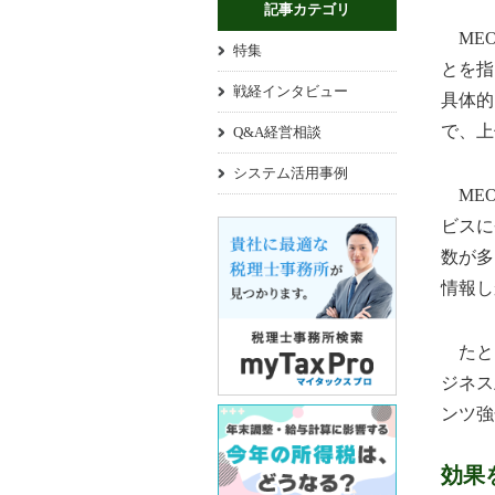
記事カテゴリ
MEO
特集
とを指
戦経インタビュー
具体的
で、上
Q&A経営相談
システム活用事例
MEO
ビスに
数が多
情報し
たとえ
ジネス
ンツ強
効果