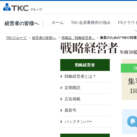
ホーム
TKC会員事務所の強み
FXクラウ
経営者の皆様へ
TKCグループ
経営者の皆様へ
情報誌「戦略経営者」
集客のための”MEO対策
戦略経営者
戦略経営者とは？
集
定期購読
【回
広告掲載
最新号
バックナンバー