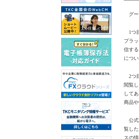
グー
1つ目
プラッ
信する
につい
2つ目
閲覧し
してあ
商品や
公式サ
覧した
スの情