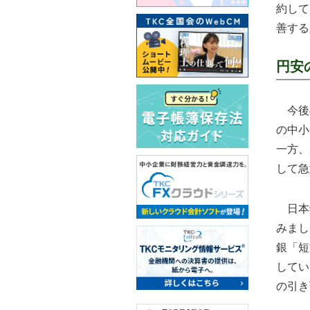
約して
善する
円安
今後の
の中小
一方、
して急
日本銀
みまし
銀「短
してい
の引き