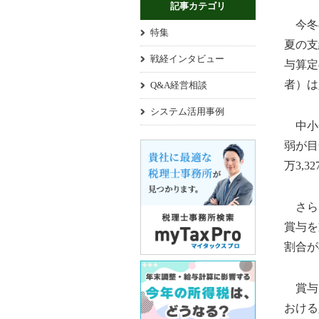
記事カテゴリ
今冬の
特集
夏の支
戦経インタビュー
与算定
者）は
Q&A経営相談
システム活用事例
中小企
弱が目
万3,
さらに
賞与を
割合が
賞与を
おける