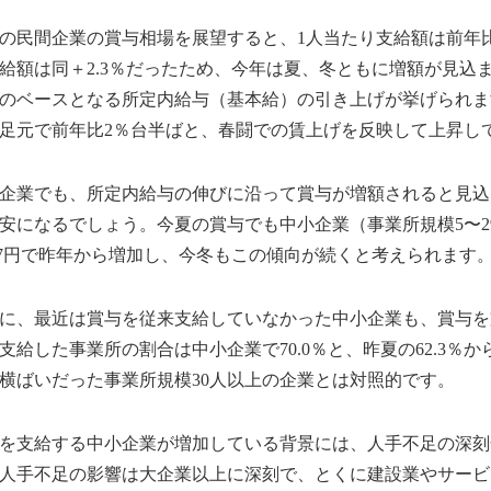
民間企業の賞与相場を展望すると、1人当たり支給額は前年比
給額は同＋2.3％だったため、今年は夏、冬ともに増額が見込
のベースとなる所定内給与（基本給）の引き上げが挙げられま
足元で前年比2％台半ばと、春闘での賃上げを反映して上昇し
業でも、所定内給与の伸びに沿って賞与が増額されると見込ま
安になるでしょう。今夏の賞与でも中小企業（事業所規模5〜29
327円で昨年から増加し、今冬もこの傾向が続くと考えられます
、最近は賞与を従来支給していなかった中小企業も、賞与を
支給した事業所の割合は中小企業で70.0％と、昨夏の62.3％
横ばいだった事業所規模30人以上の企業とは対照的です。
支給する中小企業が増加している背景には、人手不足の深刻
人手不足の影響は大企業以上に深刻で、とくに建設業やサービ