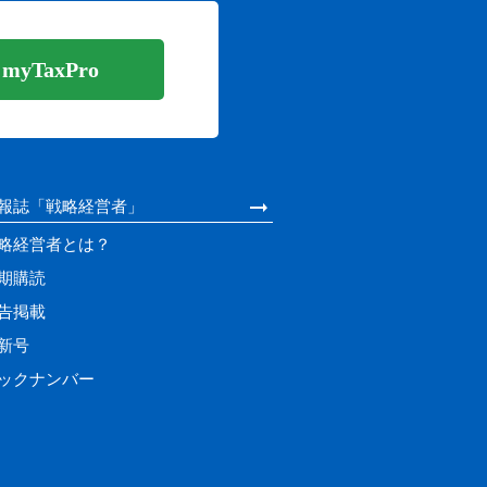
yTaxPro
報誌「戦略経営者」
略経営者とは？
期購読
告掲載
新号
ックナンバー