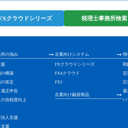
 FXクラウドシリーズ
税理士事務所検索 m
務所の強み
企業向けシステム
情
支援
FXクラウドシリーズ
戦
制の構築
FX4クラウド
定
画の策定
FX5
広
・適正申告
最
企業向け融資商品
らの信頼度向上
バ
療法人支援
人支援