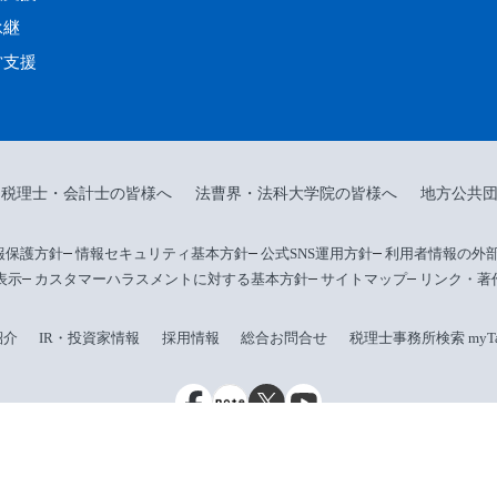
承継
営支援
税理士・会計士の皆様へ
法曹界・法科大学院の皆様へ
地方公共
報保護方針
情報セキュリティ基本方針
公式SNS運用方針
利用者情報の外
表示
カスタマーハラスメントに対する基本方針
サイトマップ
リンク・著
紹介
IR・投資家情報
採用情報
総合お問合せ
税理士事務所検索 myTax
名超の税理士集団・TKC全国会と、会計事務所・企業・地方公共団体向けシステム
Copyright © 2001-2026 TKC Corporation All Rights Reserved.