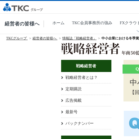
ホーム
TKC会員事務所の強み
FXクラウ
経営者の皆様へ
TKCグループ
経営者の皆様へ
情報誌「戦略経営者」
中小企業における冬季賞
戦略経営者
戦略経営者とは？
中
定期購読
【
広告掲載
最新号
バックナンバー