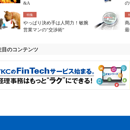
&A
の
特集
やっぱり決め手は人間力！敏腕
商
営業マンの"交渉術"
最
注目のコンテンツ