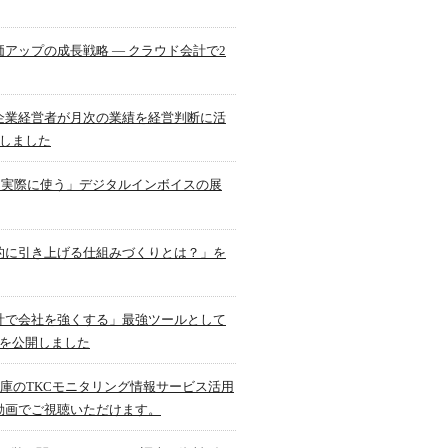
アップの成長戦略 ― クラウド会計で2
企業経営者が月次の業績を経営判断に活
開しました
「「実際に使う」デジタルインボイスの展
的に引き上げる仕組みづくりとは？」を
計で会社を強くする」最強ツールとして
件を公開しました
用金庫のTKCモニタリング情報サービス活用
動画でご視聴いただけます。