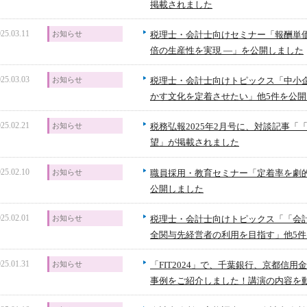
掲載されました
25.03.11
お知らせ
税理士・会計士向けセミナー「報酬単価
倍の生産性を実現 ―」を公開しました
25.03.03
お知らせ
税理士・会計士向けトピックス「中小
かす文化を定着させたい」他5件を公
25.02.21
お知らせ
税務弘報2025年2月号に、対談記事
望」が掲載されました
25.02.10
お知らせ
職員採用・教育セミナー「定着率を劇
公開しました
25.02.01
お知らせ
税理士・会計士向けトピックス「「会
全関与先経営者の利用を目指す」他5
25.01.31
お知らせ
「FIT2024」で、千葉銀行、京都信
事例をご紹介しました！講演の内容を