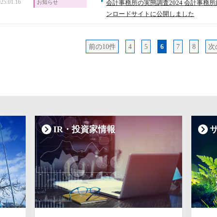
25.01.16
お知らせ
会計事務所の実態調査2024 会計事
ンロードサイトに公開しました
前の10件
4
5
6
7
8
次
IR・投資家情報