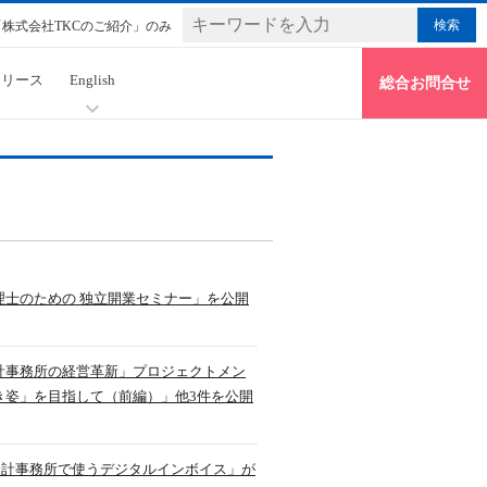
「株式会社TKCのご紹介」のみ
リリース
English
総合お問合せ
士のための 独立開業セミナー」を公開
計事務所の経営革新」プロジェクトメン
き姿」を目指して（前編）」他3件を公開
「会計事務所で使うデジタルインボイス」が