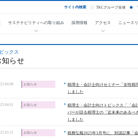
サイト内検索
TKCグループ全体
報
サステナビリティへの取り組み
採用情報
アクセス
ニュース
ピックス
お知らせ
25.04.08
お知らせ
税理士・会計士向けセミナー「女性税理
しました
25.04.01
お知らせ
税理士・会計士向けトピックス「「会
バーが語る税理士の「近未来のあるべ
しました
25.03.31
お知らせ
税務弘報2025年3月号に、対談記事