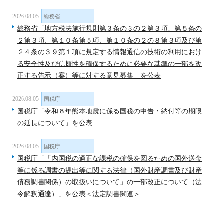
2026.08.05
総務省
総務省「地方税法施行規則第３条の３の２第３項、第５条の
２第３項、第１０条第５項、第１０条の２の８第３項及び第
２４条の３９第１項に規定する情報通信の技術の利用におけ
る安全性及び信頼性を確保するために必要な基準の一部を改
正する告示（案）等に対する意見募集」を公表
2026.08.05
国税庁
国税庁「令和８年熊本地震に係る国税の申告・納付等の期限
の延長について」を公表
2026.08.05
国税庁
国税庁「「内国税の適正な課税の確保を図るための国外送金
等に係る調書の提出等に関する法律（国外財産調書及び財産
債務調書関係）の取扱いについて」の一部改正について（法
令解釈通達）」を公表＜法定調書関連＞