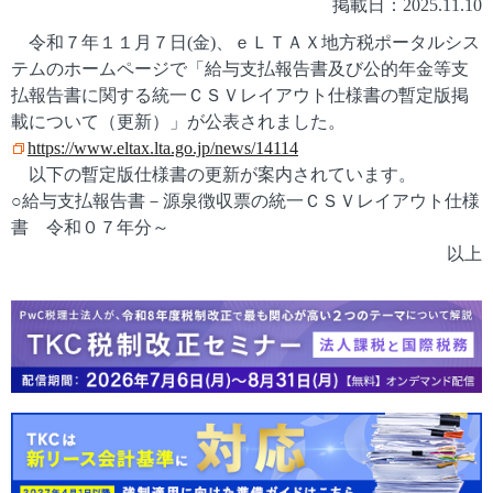
掲載日：2025.11.10
令和７年１１月７日(金)、ｅＬＴＡＸ地方税ポータルシス
テムのホームページで「給与支払報告書及び公的年金等支
払報告書に関する統一ＣＳＶレイアウト仕様書の暫定版掲
載について（更新）」が公表されました。
https://www.eltax.lta.go.jp/news/14114
以下の暫定版仕様書の更新が案内されています。
○給与支払報告書－源泉徴収票の統一ＣＳＶレイアウト仕様
書 令和０７年分～
以上