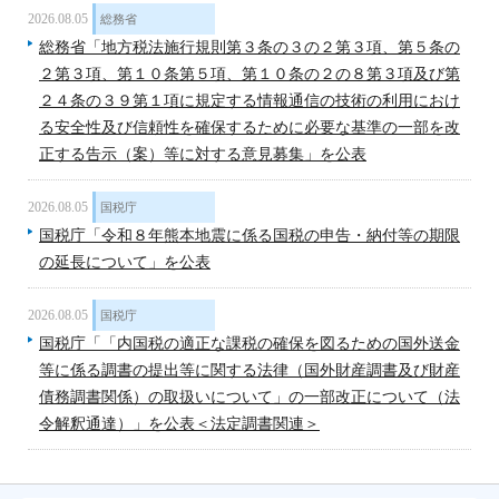
2026.08.05
総務省
総務省「地方税法施行規則第３条の３の２第３項、第５条の
２第３項、第１０条第５項、第１０条の２の８第３項及び第
２４条の３９第１項に規定する情報通信の技術の利用におけ
る安全性及び信頼性を確保するために必要な基準の一部を改
正する告示（案）等に対する意見募集」を公表
2026.08.05
国税庁
国税庁「令和８年熊本地震に係る国税の申告・納付等の期限
の延長について」を公表
2026.08.05
国税庁
国税庁「「内国税の適正な課税の確保を図るための国外送金
等に係る調書の提出等に関する法律（国外財産調書及び財産
債務調書関係）の取扱いについて」の一部改正について（法
令解釈通達）」を公表＜法定調書関連＞