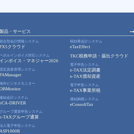
製品・サービス
統合型会計情報システム
税効果会計システム
FX5クラウド
eTaxEffect
ペポルインボイス対応システム
TKC税務申請・届出クラウド
インボイス・マネジャー2026
電子申告システム
固定資産管理システム
e-TAX法定調書
FAManager
e-TAX償却資産
海外ビジネスモニター
電子申告システム
OBMonitor
e-TAX事業所税
連結会計システム
連結納税システム
eCA-DRIVER
eConsoliTax
グループ通算申告システム
e-TAXグループ通算
法人電子申告システム
ASP1000R