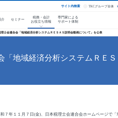
サイト内検索
TKCグループ全体
税務・会計
専門家による
紹介
セミナー
お役立ち情報
サポート体制
税理士会連合会「地域経済分析システムＲＥＳＡＳ説明会動画について」を公表
会「地域経済分析システムＲＥＳ
和７年１１月７日(金)、日本税理士会連合会ホームページで「