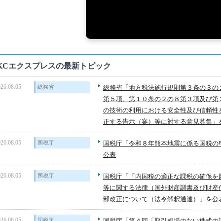
KCエクスプレスの最新トピック
26.08.05
総務省
総務省「地方税法施行規則第３条の３の
第５項、第１０条の２の８第３項及び第
の技術の利用における安全性及び信頼性
正する告示（案）等に対する意見募集」
26.08.05
国税庁
国税庁「令和８年熊本地震に係る国税の
公表
26.08.05
国税庁
国税庁「「内国税の適正な課税の確保を
等に関する法律（国外財産調書及び財産
部改正について（法令解釈通達）」を公
26.08.05
国税庁
国税庁「第４回「取引相場のない株式の