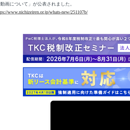
会動画について」が公表されました。
tps://www.nichizeiren.or.jp/whats-new/251107b/