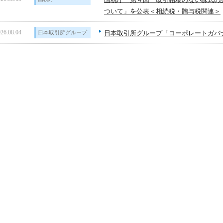
ついて」を公表＜相続税・贈与税関連＞
26.08.04
日本取引所グループ
日本取引所グループ「コーポレートガバ