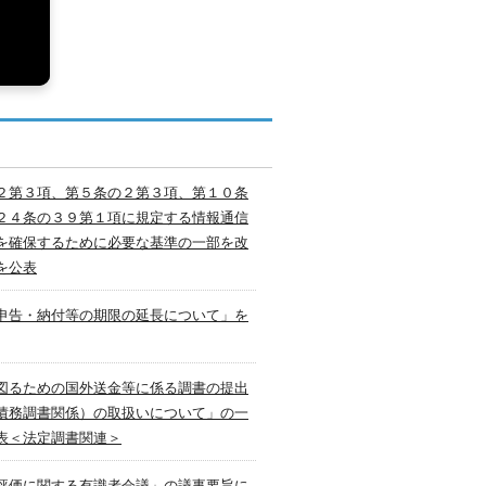
２第３項、第５条の２第３項、第１０条
２４条の３９第１項に規定する情報通信
を確保するために必要な基準の一部を改
を公表
申告・納付等の期限の延長について」を
図るための国外送金等に係る調書の提出
債務調書関係）の取扱いについて」の一
表＜法定調書関連＞
評価に関する有識者会議」の議事要旨に