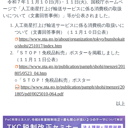
令和７年１１月１０日(月)・１１日(火)、国税庁ホームペ
ージで「人工衛星打上げ輸送サービスに係る消費税の取扱
いについて（文書回答事例）」等が公表されました。
人工衛星打上げ輸送サービスに係る消費税の取扱いに
ついて（文書回答事例）（１１月１０日公表）
https://www.nta.go.jp/about/organization/tokyo/bunshokait
o/shohi/251017/index.htm
『ＳＴＯＰ！免税品転売』ポスターを掲載しました
（１１月１１日公表）
https://www.nta.go.jp/publication/pamph/shohi/menzei/201
805/0523_04.htm
○「ＳＴＯＰ！免税品転売」ポスター
https://www.nta.go.jp/publication/pamph/shohi/menzei/20
1805/pdf/0025010-064.pdf
以上