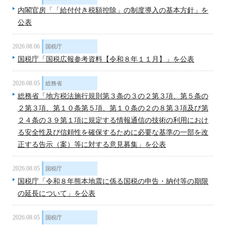
内閣官房「「給付付き税額控除」の制度導入の基本方針」を
公表
2026.08.06
国税庁
国税庁「国税広報参考資料【令和８年１１月】」を公表
2026.08.05
総務省
総務省「地方税法施行規則第３条の３の２第３項、第５条の
２第３項、第１０条第５項、第１０条の２の８第３項及び第
２４条の３９第１項に規定する情報通信の技術の利用におけ
る安全性及び信頼性を確保するために必要な基準の一部を改
正する告示（案）等に対する意見募集」を公表
2026.08.05
国税庁
国税庁「令和８年熊本地震に係る国税の申告・納付等の期限
の延長について」を公表
2026.08.05
国税庁