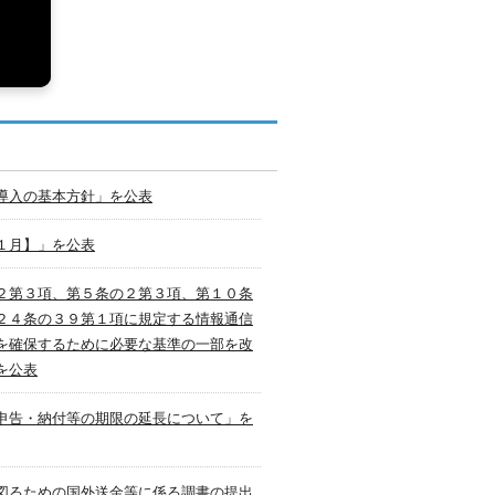
導入の基本方針」を公表
１月】」を公表
２第３項、第５条の２第３項、第１０条
２４条の３９第１項に規定する情報通信
を確保するために必要な基準の一部を改
を公表
申告・納付等の期限の延長について」を
図るための国外送金等に係る調書の提出