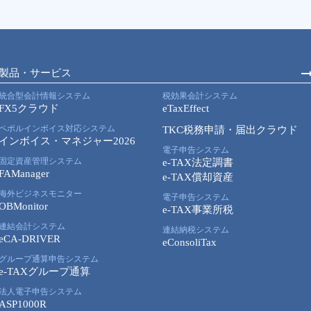
製品・サービス
統合型会計情報システム
税効果会計システム
FX5クラウド
eTaxEffect
ペポルインボイス対応システム
TKC税務申請・届出クラウド
インボイス・マネジャー2026
電子申告システム
固定資産管理システム
e-TAX法定調書
FAManager
e-TAX償却資産
海外ビジネスモニター
電子申告システム
OBMonitor
e-TAX事業所税
連結会計システム
連結納税システム
eCA-DRIVER
eConsoliTax
グループ通算申告システム
e-TAXグループ通算
法人電子申告システム
ASP1000R