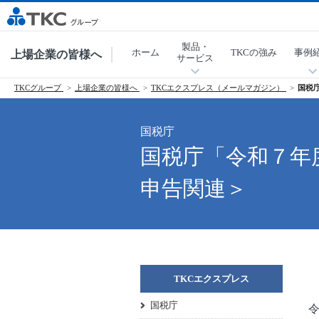
製品・
ホーム
TKCの強み
事例
上場企業の皆様へ
サービス
TKCグループ
上場企業の皆様へ
TKCエクスプレス（メールマガジン）
国税
国税庁
国税庁「令和７年
申告関連＞
TKCエクスプレス
国税庁
令和