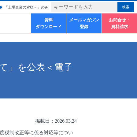
「上場企業の皆様へ」のみ
資料
メールマガジン
お問合せ・
ダウンロード
登録
資料請求
て」を公表＜電子
掲載日：2026.03.24
年度税制改正等に係る対応等につい