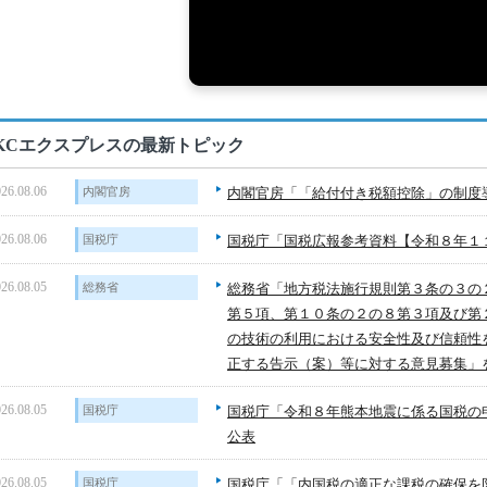
KCエクスプレスの最新トピック
26.08.06
内閣官房
内閣官房「「給付付き税額控除」の制度
26.08.06
国税庁
国税庁「国税広報参考資料【令和８年１
26.08.05
総務省
総務省「地方税法施行規則第３条の３の
第５項、第１０条の２の８第３項及び第
の技術の利用における安全性及び信頼性
正する告示（案）等に対する意見募集」
26.08.05
国税庁
国税庁「令和８年熊本地震に係る国税の
公表
26.08.05
国税庁
国税庁「「内国税の適正な課税の確保を