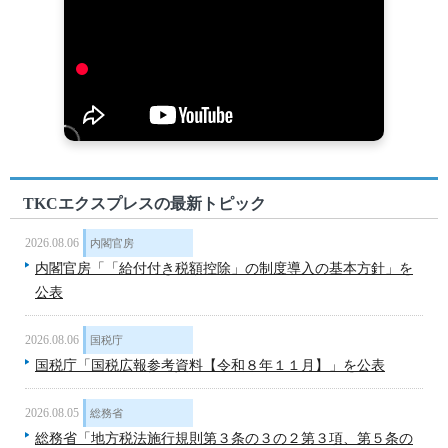
TKCエクスプレスの最新トピック
2026.08.06
内閣官房
内閣官房「「給付付き税額控除」の制度導入の基本方針」を
公表
2026.08.06
国税庁
国税庁「国税広報参考資料【令和８年１１月】」を公表
2026.08.05
総務省
総務省「地方税法施行規則第３条の３の２第３項、第５条の