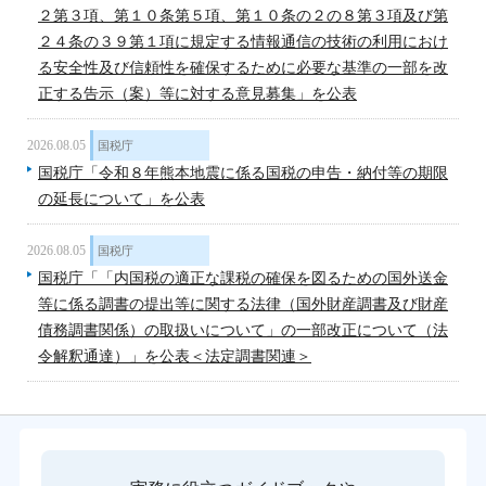
２第３項、第１０条第５項、第１０条の２の８第３項及び第
２４条の３９第１項に規定する情報通信の技術の利用におけ
る安全性及び信頼性を確保するために必要な基準の一部を改
正する告示（案）等に対する意見募集」を公表
2026.08.05
国税庁
国税庁「令和８年熊本地震に係る国税の申告・納付等の期限
の延長について」を公表
2026.08.05
国税庁
国税庁「「内国税の適正な課税の確保を図るための国外送金
等に係る調書の提出等に関する法律（国外財産調書及び財産
債務調書関係）の取扱いについて」の一部改正について（法
令解釈通達）」を公表＜法定調書関連＞