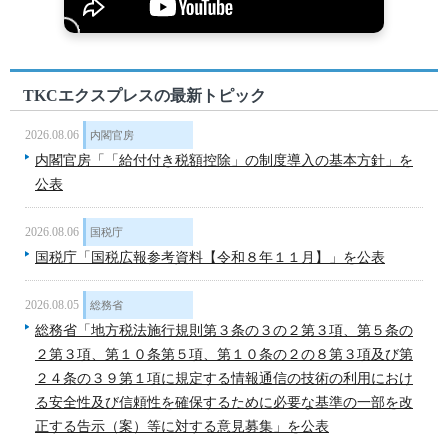
TKCエクスプレスの最新トピック
2026.08.06
内閣官房
内閣官房「「給付付き税額控除」の制度導入の基本方針」を
公表
2026.08.06
国税庁
国税庁「国税広報参考資料【令和８年１１月】」を公表
2026.08.05
総務省
総務省「地方税法施行規則第３条の３の２第３項、第５条の
２第３項、第１０条第５項、第１０条の２の８第３項及び第
２４条の３９第１項に規定する情報通信の技術の利用におけ
る安全性及び信頼性を確保するために必要な基準の一部を改
正する告示（案）等に対する意見募集」を公表