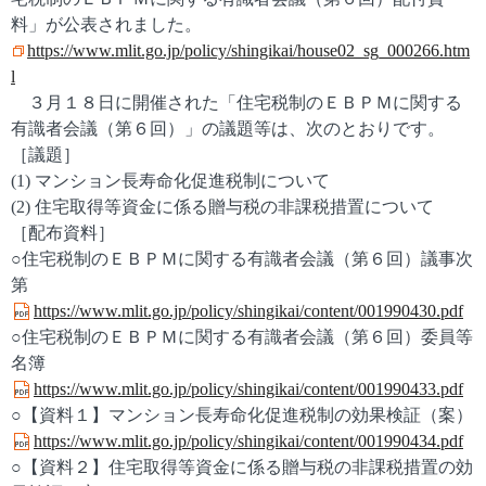
料」が公表されました。
https://www.mlit.go.jp/policy/shingikai/house02_sg_000266.htm
l
３月１８日に開催された「住宅税制のＥＢＰＭに関する
有識者会議（第６回）」の議題等は、次のとおりです。
［議題］
(1) マンション長寿命化促進税制について
(2) 住宅取得等資金に係る贈与税の非課税措置について
［配布資料］
○住宅税制のＥＢＰＭに関する有識者会議（第６回）議事次
第
https://www.mlit.go.jp/policy/shingikai/content/001990430.pdf
○住宅税制のＥＢＰＭに関する有識者会議（第６回）委員等
名簿
https://www.mlit.go.jp/policy/shingikai/content/001990433.pdf
○【資料１】マンション長寿命化促進税制の効果検証（案）
https://www.mlit.go.jp/policy/shingikai/content/001990434.pdf
○【資料２】住宅取得等資金に係る贈与税の非課税措置の効