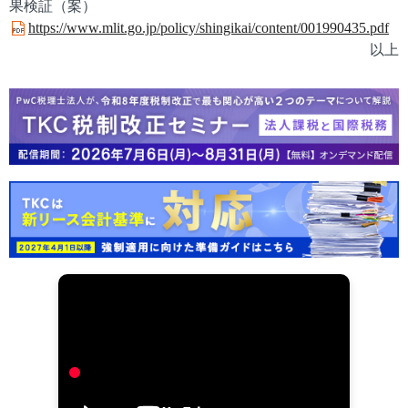
果検証（案）
https://www.mlit.go.jp/policy/shingikai/content/001990435.pdf
以上