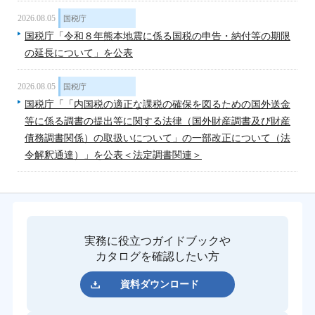
2026.08.05
国税庁
国税庁「令和８年熊本地震に係る国税の申告・納付等の期限
の延長について」を公表
2026.08.05
国税庁
国税庁「「内国税の適正な課税の確保を図るための国外送金
等に係る調書の提出等に関する法律（国外財産調書及び財産
債務調書関係）の取扱いについて」の一部改正について（法
令解釈通達）」を公表＜法定調書関連＞
実務に役立つガイドブックや
カタログを確認したい方
資料ダウンロード