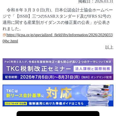
掲載日：2026.03.31
令和８年３月３０日(月)、日本公認会計士協会ホームペー
ジで「【ISSB】三つのSASBスタンダード及びIFRS S2号の
適用に関する産業別ガイダンスの修正案の公表」が公表さ
れました。
https://jicpa.or.jp/specialized_field/ifrs/information/2026/2026033
0jbc.html
以上