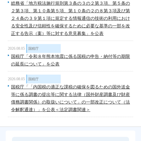
総務省「地方税法施行規則第３条の３の２第３項、第５条の
２第３項、第１０条第５項、第１０条の２の８第３項及び第
２４条の３９第１項に規定する情報通信の技術の利用におけ
る安全性及び信頼性を確保するために必要な基準の一部を改
正する告示（案）等に対する意見募集」を公表
2026.08.05
国税庁
国税庁「令和８年熊本地震に係る国税の申告・納付等の期限
の延長について」を公表
2026.08.05
国税庁
国税庁「「内国税の適正な課税の確保を図るための国外送金
等に係る調書の提出等に関する法律（国外財産調書及び財産
債務調書関係）の取扱いについて」の一部改正について（法
令解釈通達）」を公表＜法定調書関連＞