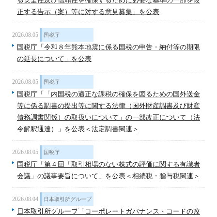
る安全性及び信頼性を確保するために必要な基準の一部を改
正する告示（案）等に対する意見募集」を公表
2026.08.05
国税庁
国税庁「令和８年熊本地震に係る国税の申告・納付等の期限
の延長について」を公表
2026.08.05
国税庁
国税庁「「内国税の適正な課税の確保を図るための国外送金
等に係る調書の提出等に関する法律（国外財産調書及び財産
債務調書関係）の取扱いについて」の一部改正について（法
令解釈通達）」を公表＜法定調書関連＞
2026.08.05
国税庁
国税庁「第４回「取引相場のない株式の評価に関する有識者
会議」の議事要旨について」を公表＜相続税・贈与税関連＞
2026.08.04
日本取引所グループ
日本取引所グループ「コーポレートガバナンス・コードの改