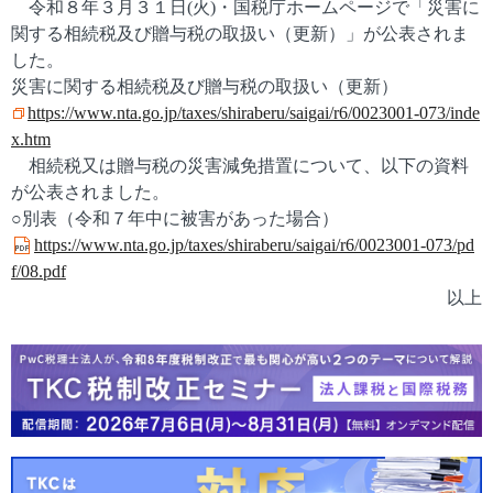
令和８年３月３１日(火)・国税庁ホームページで「災害に
関する相続税及び贈与税の取扱い（更新）」が公表されま
した。
災害に関する相続税及び贈与税の取扱い（更新）
https://www.nta.go.jp/taxes/shiraberu/saigai/r6/0023001-073/inde
x.htm
相続税又は贈与税の災害減免措置について、以下の資料
が公表されました。
○別表（令和７年中に被害があった場合）
https://www.nta.go.jp/taxes/shiraberu/saigai/r6/0023001-073/pd
f/08.pdf
以上