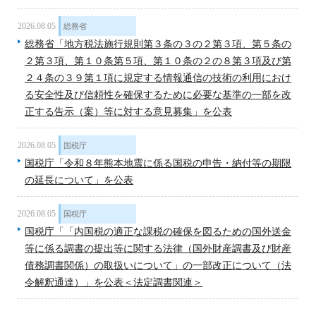
2026.08.05
総務省
総務省「地方税法施行規則第３条の３の２第３項、第５条の
２第３項、第１０条第５項、第１０条の２の８第３項及び第
２４条の３９第１項に規定する情報通信の技術の利用におけ
る安全性及び信頼性を確保するために必要な基準の一部を改
正する告示（案）等に対する意見募集」を公表
2026.08.05
国税庁
国税庁「令和８年熊本地震に係る国税の申告・納付等の期限
の延長について」を公表
2026.08.05
国税庁
国税庁「「内国税の適正な課税の確保を図るための国外送金
等に係る調書の提出等に関する法律（国外財産調書及び財産
債務調書関係）の取扱いについて」の一部改正について（法
令解釈通達）」を公表＜法定調書関連＞