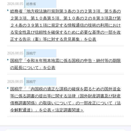
2026.08.05
総務省
総務省「地方税法施行規則第３条の３の２第３項、第５条の
２第３項、第１０条第５項、第１０条の２の８第３項及び第
２４条の３９第１項に規定する情報通信の技術の利用におけ
る安全性及び信頼性を確保するために必要な基準の一部を改
正する告示（案）等に対する意見募集」を公表
2026.08.05
国税庁
国税庁「令和８年熊本地震に係る国税の申告・納付等の期限
の延長について」を公表
2026.08.05
国税庁
国税庁「「内国税の適正な課税の確保を図るための国外送金
等に係る調書の提出等に関する法律（国外財産調書及び財産
債務調書関係）の取扱いについて」の一部改正について（法
令解釈通達）」を公表＜法定調書関連＞