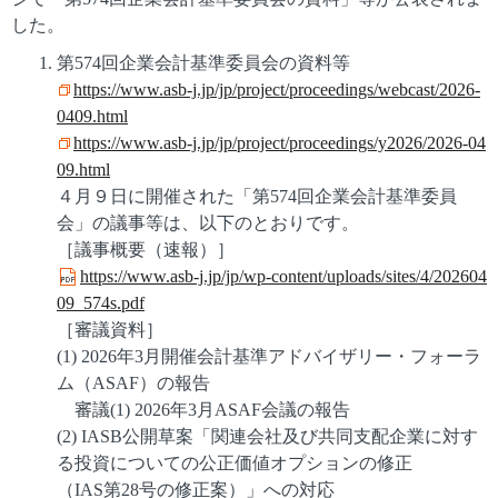
した。
第574回企業会計基準委員会の資料等
https://www.asb-j.jp/jp/project/proceedings/webcast/2026-
0409.html
https://www.asb-j.jp/jp/project/proceedings/y2026/2026-04
09.html
４月９日に開催された「第574回企業会計基準委員
会」の議事等は、以下のとおりです。
［議事概要（速報）］
https://www.asb-j.jp/jp/wp-content/uploads/sites/4/202604
09_574s.pdf
［審議資料］
(1) 2026年3月開催会計基準アドバイザリー・フォーラ
ム（ASAF）の報告
審議(1) 2026年3月ASAF会議の報告
(2) IASB公開草案「関連会社及び共同支配企業に対す
る投資についての公正価値オプションの修正
（IAS第28号の修正案）」への対応