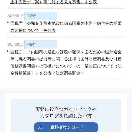
正する告示（案）等に対する意見募集」を公表
2026.08.05
国税庁
国税庁「令和８年熊本地震に係る国税の申告・納付等の期限
の延長について」を公表
2026.08.05
国税庁
国税庁「「内国税の適正な課税の確保を図るための国外送金
等に係る調書の提出等に関する法律（国外財産調書及び財産
債務調書関係）の取扱いについて」の一部改正について（法
令解釈通達）」を公表＜法定調書関連＞
実務に役立つガイドブックや
カタログを確認したい方
資料ダウンロード