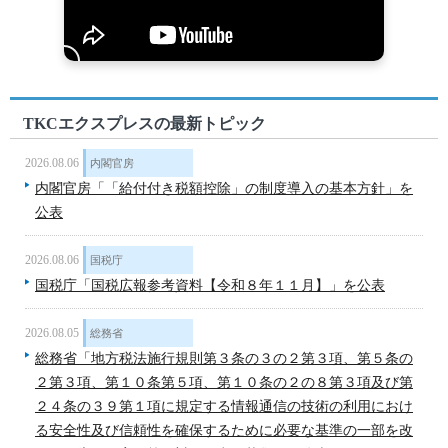
TKCエクスプレスの最新トピック
2026.08.06
内閣官房
内閣官房「「給付付き税額控除」の制度導入の基本方針」を
公表
2026.08.06
国税庁
国税庁「国税広報参考資料【令和８年１１月】」を公表
2026.08.05
総務省
総務省「地方税法施行規則第３条の３の２第３項、第５条の
２第３項、第１０条第５項、第１０条の２の８第３項及び第
２４条の３９第１項に規定する情報通信の技術の利用におけ
る安全性及び信頼性を確保するために必要な基準の一部を改