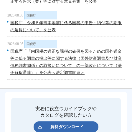
正する告示（案）等に対する意見募集」を公表
2026.08.05
国税庁
国税庁「令和８年熊本地震に係る国税の申告・納付等の期限
の延長について」を公表
2026.08.05
国税庁
国税庁「「内国税の適正な課税の確保を図るための国外送金
等に係る調書の提出等に関する法律（国外財産調書及び財産
債務調書関係）の取扱いについて」の一部改正について（法
令解釈通達）」を公表＜法定調書関連＞
実務に役立つガイドブックや
カタログを確認したい方
資料ダウンロード