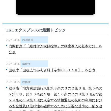
TKCエクスプレスの最新トピック
2026.08.06
内閣官房
内閣官房「「給付付き税額控除」の制度導入の基本方針」を
公表
2026.08.06
国税庁
国税庁「国税広報参考資料【令和８年１１月】」を公表
2026.08.05
総務省
総務省「地方税法施行規則第３条の３の２第３項、第５条の
２第３項、第１０条第５項、第１０条の２の８第３項及び第
２４条の３９第１項に規定する情報通信の技術の利用におけ
る安全性及び信頼性を確保するために必要な基準の一部を改