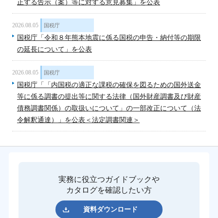
正する告示（案）等に対する意見募集」を公表
2026.08.05
国税庁
国税庁「令和８年熊本地震に係る国税の申告・納付等の期限
の延長について」を公表
2026.08.05
国税庁
国税庁「「内国税の適正な課税の確保を図るための国外送金
等に係る調書の提出等に関する法律（国外財産調書及び財産
債務調書関係）の取扱いについて」の一部改正について（法
令解釈通達）」を公表＜法定調書関連＞
実務に役立つガイドブックや
カタログを確認したい方
資料ダウンロード