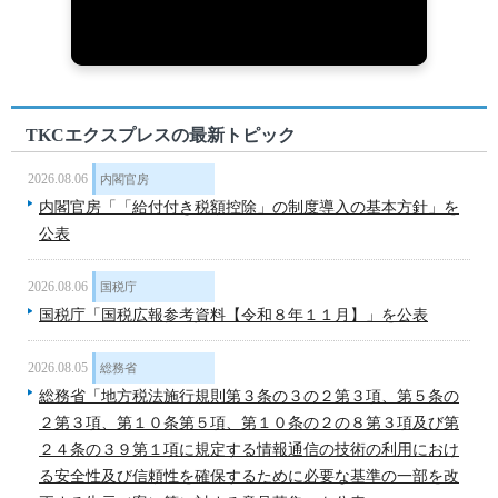
TKCエクスプレスの最新トピック
2026.08.06
内閣官房
内閣官房「「給付付き税額控除」の制度導入の基本方針」を
公表
2026.08.06
国税庁
国税庁「国税広報参考資料【令和８年１１月】」を公表
2026.08.05
総務省
総務省「地方税法施行規則第３条の３の２第３項、第５条の
２第３項、第１０条第５項、第１０条の２の８第３項及び第
２４条の３９第１項に規定する情報通信の技術の利用におけ
る安全性及び信頼性を確保するために必要な基準の一部を改