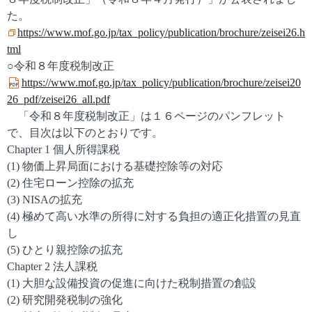
た。
https://www.mof.go.jp/tax_policy/publication/brochure/zeisei26.h
tml
○令和８年度税制改正
https://www.mof.go.jp/tax_policy/publication/brochure/zeisei20
26_pdf/zeisei26_all.pdf
「令和８年度税制改正」は１６ページのパンフレット
で、目次は以下のとおりです。
Chapter 1 個人所得課税
(1) 物価上昇局面における基礎控除等の対応
(2) 住宅ローン控除の拡充
(3) NISAの拡充
(4) 極めて高い水準の所得に対する負担の適正化措置の見直
し
(5) ひとり親控除の拡充
Chapter 2 法人課税
(1) 大胆な設備投資の促進に向けた税制措置の創設
(2) 研究開発税制の強化