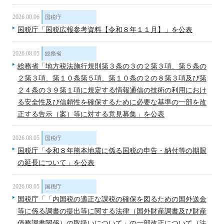
2026.08.06
国税庁
国税庁「国税広報参考資料【令和８年１１月】」を公表
2026.08.05
総務省
総務省「地方税法施行規則第３条の３の２第３項、第５条の
２第３項、第１０条第５項、第１０条の２の８第３項及び第
２４条の３９第１項に規定する情報通信の技術の利用におけ
る安全性及び信頼性を確保するために必要な基準の一部を改
正する告示（案）等に対する意見募集」を公表
2026.08.05
国税庁
国税庁「令和８年熊本地震に係る国税の申告・納付等の期限
の延長について」を公表
2026.08.05
国税庁
国税庁「「内国税の適正な課税の確保を図るための国外送金
等に係る調書の提出等に関する法律（国外財産調書及び財産
債務調書関係）の取扱いについて」の一部改正について（法