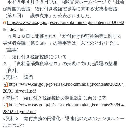
令和８年４月２８日(火)、内閣官房ホームページで「社会
保障国民会議 給付付き税額控除等に関する実務者会議
（第９回） 議事次第」が公表されました。
https://www.cas.go.jp/jp/seisaku/kokuminkaigi/contents/2026042
8/index.html
４月２８日に開催された「給付付き税額控除等に関する
実務者会議（第９回）」の議事等は、以下のとおりです。
［議事］
１．給付付き税額控除について
２．「食料品消費税率ゼロ」の実現に向けた課題の整理
［資料］
○資料１ 議題
https://www.cas.go.jp/jp/seisaku/kokuminkaigi/contents/202604
28/01_siryou1.pdf
○資料２ 給付付き税額控除の制度設計に向けて②
https://www.cas.go.jp/jp/seisaku/kokuminkaigi/contents/202604
28/02_siryou2.pdf
○資料３ 給付実務の円滑化・迅速化のためのデジタルツー
ルについて