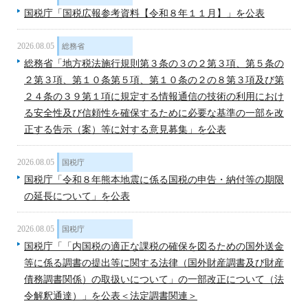
国税庁「国税広報参考資料【令和８年１１月】」を公表
2026.08.05
総務省
総務省「地方税法施行規則第３条の３の２第３項、第５条の
２第３項、第１０条第５項、第１０条の２の８第３項及び第
２４条の３９第１項に規定する情報通信の技術の利用におけ
る安全性及び信頼性を確保するために必要な基準の一部を改
正する告示（案）等に対する意見募集」を公表
2026.08.05
国税庁
国税庁「令和８年熊本地震に係る国税の申告・納付等の期限
の延長について」を公表
2026.08.05
国税庁
国税庁「「内国税の適正な課税の確保を図るための国外送金
等に係る調書の提出等に関する法律（国外財産調書及び財産
債務調書関係）の取扱いについて」の一部改正について（法
令解釈通達）」を公表＜法定調書関連＞