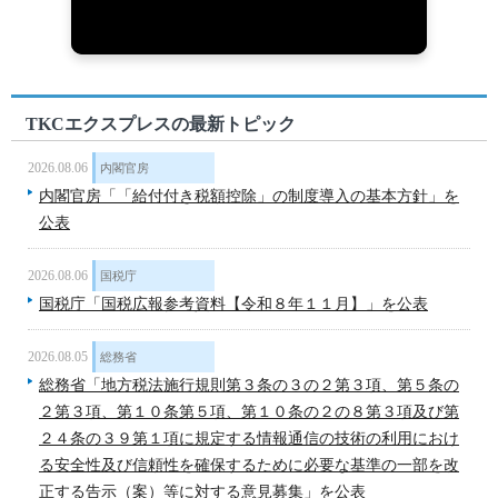
TKCエクスプレスの最新トピック
2026.08.06
内閣官房
内閣官房「「給付付き税額控除」の制度導入の基本方針」を
公表
2026.08.06
国税庁
国税庁「国税広報参考資料【令和８年１１月】」を公表
2026.08.05
総務省
総務省「地方税法施行規則第３条の３の２第３項、第５条の
２第３項、第１０条第５項、第１０条の２の８第３項及び第
２４条の３９第１項に規定する情報通信の技術の利用におけ
る安全性及び信頼性を確保するために必要な基準の一部を改
正する告示（案）等に対する意見募集」を公表