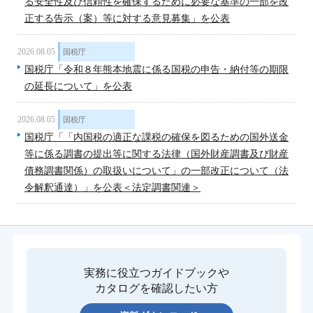
る安全性及び信頼性を確保するために必要な基準の一部を改
正する告示（案）等に対する意見募集」を公表
2026.08.05
国税庁
国税庁「令和８年熊本地震に係る国税の申告・納付等の期限
の延長について」を公表
2026.08.05
国税庁
国税庁「「内国税の適正な課税の確保を図るための国外送金
等に係る調書の提出等に関する法律（国外財産調書及び財産
債務調書関係）の取扱いについて」の一部改正について（法
令解釈通達）」を公表＜法定調書関連＞
実務に役立つガイドブックや
カタログを確認したい方