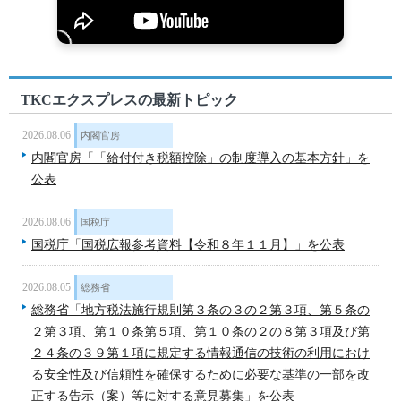
TKCエクスプレスの最新トピック
2026.08.06
内閣官房
内閣官房「「給付付き税額控除」の制度導入の基本方針」を
公表
2026.08.06
国税庁
国税庁「国税広報参考資料【令和８年１１月】」を公表
2026.08.05
総務省
総務省「地方税法施行規則第３条の３の２第３項、第５条の
２第３項、第１０条第５項、第１０条の２の８第３項及び第
２４条の３９第１項に規定する情報通信の技術の利用におけ
る安全性及び信頼性を確保するために必要な基準の一部を改
正する告示（案）等に対する意見募集」を公表