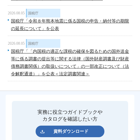
2026.08.05
国税庁
国税庁「令和８年熊本地震に係る国税の申告・納付等の期限
の延長について」を公表
2026.08.05
国税庁
国税庁「「内国税の適正な課税の確保を図るための国外送金
等に係る調書の提出等に関する法律（国外財産調書及び財産
債務調書関係）の取扱いについて」の一部改正について（法
令解釈通達）」を公表＜法定調書関連＞
実務に役立つガイドブックや
カタログを確認したい方
資料ダウンロード