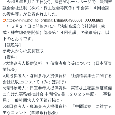
令和８年５月２７日(水)、法務省ホームページで「法制審
議会会社法制（株式・株主総会等関係）部会第１４回会議
の資料等」が公表されました。
https://www.moj.go.jp/shingi1/shingi04900001_00338.html
年５月２７日に開催された「法制審議会会社法制（株
式・株主総会等関係）部会第１４回会議」の議事等は、以
下のとおりです。
［議題等］
参考人からの意見聴取
［資料］
○大津参考人提供資料 社債権者集会等について（日本証券
業協会）
○渡邉参考人・森田参考人提供資料 社債権者集会に関する
会社法改正について（みずほ銀行）
○清田参考人・日置参考人提供資料 実質株主確認制度整備
に向けた実務者検討会 中間報告書（２０２５年度） （事務
局：一般社団法人全国銀行協会）
○塚田参考人・鳥海参考人提供資料 「中間試案」に対する
主なコメント（国際銀行協会）