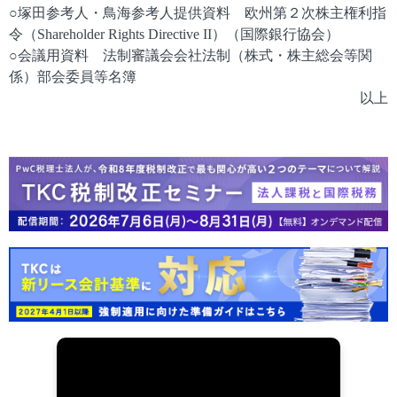
○塚田参考人・鳥海参考人提供資料 欧州第２次株主権利指
令（Shareholder Rights Directive II）（国際銀行協会）
○会議用資料 法制審議会会社法制（株式・株主総会等関
係）部会委員等名簿
以上