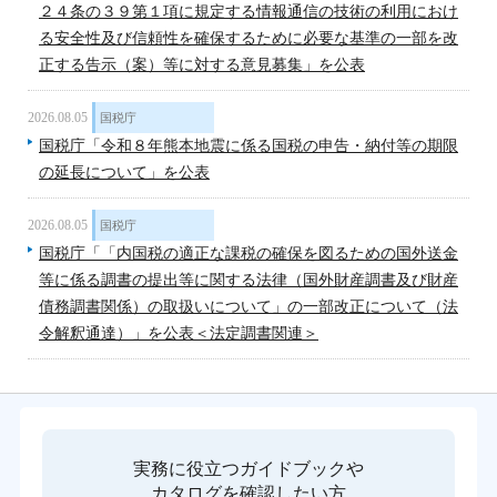
２４条の３９第１項に規定する情報通信の技術の利用におけ
る安全性及び信頼性を確保するために必要な基準の一部を改
正する告示（案）等に対する意見募集」を公表
2026.08.05
国税庁
国税庁「令和８年熊本地震に係る国税の申告・納付等の期限
の延長について」を公表
2026.08.05
国税庁
国税庁「「内国税の適正な課税の確保を図るための国外送金
等に係る調書の提出等に関する法律（国外財産調書及び財産
債務調書関係）の取扱いについて」の一部改正について（法
令解釈通達）」を公表＜法定調書関連＞
実務に役立つガイドブックや
カタログを確認したい方