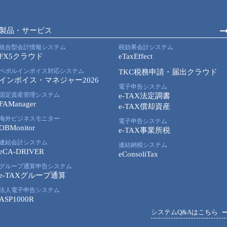
製品・サービス
統合型会計情報システム
税効果会計システム
FX5クラウド
eTaxEffect
ペポルインボイス対応システム
TKC税務申請・届出クラウド
インボイス・マネジャー2026
電子申告システム
固定資産管理システム
e-TAX法定調書
FAManager
e-TAX償却資産
海外ビジネスモニター
電子申告システム
OBMonitor
e-TAX事業所税
連結会計システム
連結納税システム
eCA-DRIVER
eConsoliTax
グループ通算申告システム
e-TAXグループ通算
法人電子申告システム
ASP1000R
システムQ&Aはこちら