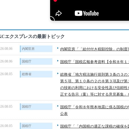
KCエクスプレスの最新トピック
26.08.06
内閣官房
内閣官房「「給付付き税額控除」の制度
26.08.06
国税庁
国税庁「国税広報参考資料【令和８年１
26.08.05
総務省
総務省「地方税法施行規則第３条の３の
第５項、第１０条の２の８第３項及び第
の技術の利用における安全性及び信頼性
正する告示（案）等に対する意見募集」
26.08.05
国税庁
国税庁「令和８年熊本地震に係る国税の
公表
26.08.05
国税庁
国税庁「「内国税の適正な課税の確保を