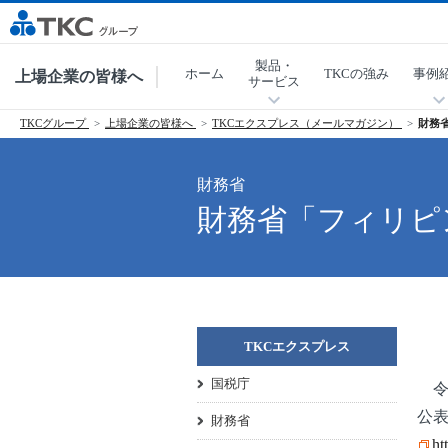
製品・
ホーム
TKCの強み
事例
上場企業の皆様へ
サービス
TKCグループ
上場企業の皆様へ
TKCエクスプレス（メールマガジン）
財務
財務省
財務省「フィリピ
TKCエクスプレス
国税庁
令
公
財務省
ht