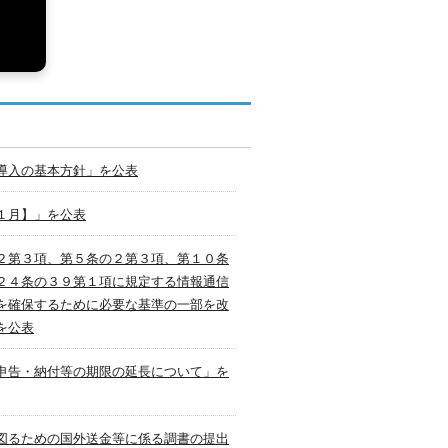
導入の基本方針」を公表
１月】」を公表
２第３項、第５条の２第３項、第１０条
２４条の３９第１項に規定する情報通信
を確保するために必要な基準の一部を改
を公表
申告・納付等の期限の延長について」を
図るための国外送金等に係る調書の提出