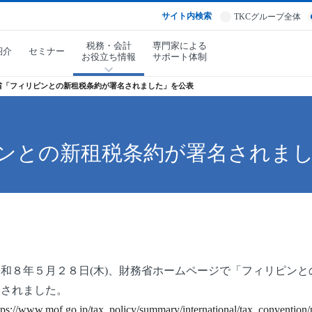
サイト内検索
TKCグループ全体
税務・会計
専門家による
紹介
セミナー
お役立ち情報
サポート体制
省「フィリピンとの新租税条約が署名されました」を公表
ンとの新租税条約が署名されま
和８年５月２８日(木)、財務省ホームページで「フィリピンと
表されました。
tps://www.mof.go.jp/tax_policy/summary/international/tax_convention