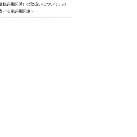
債務調書関係）の取扱いについて」の一
表＜法定調書関連＞