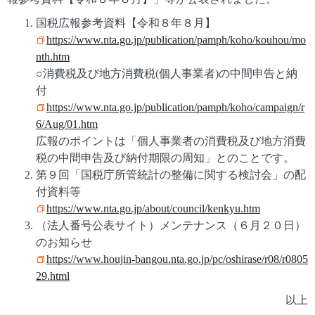
国税広報参考資料【令和８年８月】
https://www.nta.go.jp/publication/pamph/koho/kouhou/mo
nth.htm
○消費税及び地方消費税(個人事業者)の中間申告と納
付
https://www.nta.go.jp/publication/pamph/koho/campaign/r
6/Aug/01.htm
広報のポイントは「個人事業者の消費税及び地方消費
税の中間申告及び納付期限の周知」とのことです。
第９回「国税庁所管統計の整備に関する検討会」の配
付資料等
https://www.nta.go.jp/about/council/kenkyu.htm
（法人番号公表サイト）メンテナンス（６月２０日）
のお知らせ
https://www.houjin-bangou.nta.go.jp/pc/oshirase/r08/r0805
29.html
以上