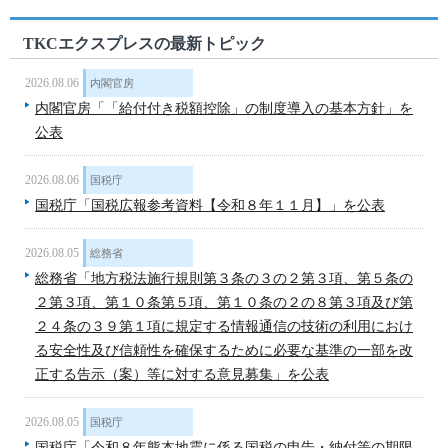
TKCエクスプレスの最新トピック
2026.08.06
内閣官房
内閣官房「「給付付き税額控除」の制度導入の基本方針」を
公表
2026.08.06
国税庁
国税庁「国税広報参考資料【令和８年１１月】」を公表
2026.08.05
総務省
総務省「地方税法施行規則第３条の３の２第３項、第５条の
２第３項、第１０条第５項、第１０条の２の８第３項及び第
２４条の３９第１項に規定する情報通信の技術の利用におけ
る安全性及び信頼性を確保するために必要な基準の一部を改
正する告示（案）等に対する意見募集」を公表
2026.08.05
国税庁
国税庁「令和８年熊本地震に係る国税の申告・納付等の期限