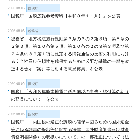
2026.08.06
国税庁
国税庁「国税広報参考資料【令和８年１１月】」を公表
2026.08.05
総務省
総務省「地方税法施行規則第３条の３の２第３項、第５条の
２第３項、第１０条第５項、第１０条の２の８第３項及び第
２４条の３９第１項に規定する情報通信の技術の利用におけ
る安全性及び信頼性を確保するために必要な基準の一部を改
正する告示（案）等に対する意見募集」を公表
2026.08.05
国税庁
国税庁「令和８年熊本地震に係る国税の申告・納付等の期限
の延長について」を公表
2026.08.05
国税庁
国税庁「「内国税の適正な課税の確保を図るための国外送金
等に係る調書の提出等に関する法律（国外財産調書及び財産
債務調書関係）の取扱いについて」の一部改正について（法