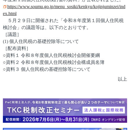
https://www.soumu.go.jp/menu_sosiki/kenkyu/kojinjuminzei/ind
ex.html
５月２９日に開催された「令和８年度第１回個人住民税
検討会」の議題等は、以下のとおりです。
［議題］
(1) 個人住民税の基礎控除等について
［配布資料］
○資料１ 令和８年度個人住民税検討会開催要綱
○資料２ 令和８年度個人住民税検討会構成員名簿
○資料３ 個人住民税の基礎控除等について
以上