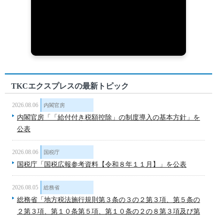
TKCエクスプレスの最新トピック
2026.08.06
内閣官房
内閣官房「「給付付き税額控除」の制度導入の基本方針」を
公表
2026.08.06
国税庁
国税庁「国税広報参考資料【令和８年１１月】」を公表
2026.08.05
総務省
総務省「地方税法施行規則第３条の３の２第３項、第５条の
２第３項、第１０条第５項、第１０条の２の８第３項及び第