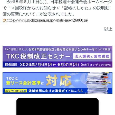
令和８年６月１日(月)、日本税理士会連合会ホームページ
で「＜国税庁からのお知らせ＞「記帳のしかた」の説明動
画の更新について」が公表されました。
https://www.nichizeiren.or.jp/whats-new/260601a/
以上