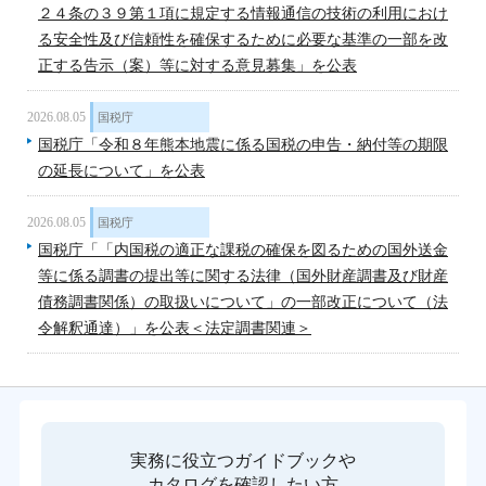
２４条の３９第１項に規定する情報通信の技術の利用におけ
る安全性及び信頼性を確保するために必要な基準の一部を改
正する告示（案）等に対する意見募集」を公表
2026.08.05
国税庁
国税庁「令和８年熊本地震に係る国税の申告・納付等の期限
の延長について」を公表
2026.08.05
国税庁
国税庁「「内国税の適正な課税の確保を図るための国外送金
等に係る調書の提出等に関する法律（国外財産調書及び財産
債務調書関係）の取扱いについて」の一部改正について（法
令解釈通達）」を公表＜法定調書関連＞
実務に役立つガイドブックや
カタログを確認したい方