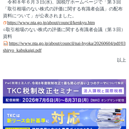
令和８年６月３日(水)、国税庁ホームページで「第３回
「取引相場のない株式の評価に関する有識者会議」の配布
資料について」が公表されました。
https://www.nta.go.jp/about/council/kenkyu.htm
○取引相場のない株式の評価に関する有識者会議（第３回）
資料
https://www.nta.go.jp/about/council/nai-hyoka/20260604/pdf/03
shiryo_kabukaigi.pdf
以上