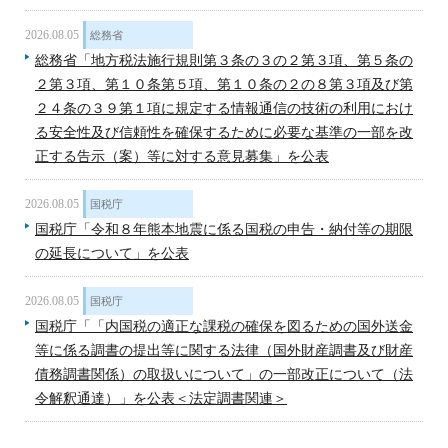
2026.08.05
総務省
総務省「地方税法施行規則第３条の３の２第３項、第５条の
２第３項、第１０条第５項、第１０条の２の８第３項及び第
２４条の３９第１項に規定する情報通信の技術の利用におけ
る安全性及び信頼性を確保するために必要な基準の一部を改
正する告示（案）等に対する意見募集」を公表
2026.08.05
国税庁
国税庁「令和８年熊本地震に係る国税の申告・納付等の期限
の延長について」を公表
2026.08.05
国税庁
国税庁「「内国税の適正な課税の確保を図るための国外送金
等に係る調書の提出等に関する法律（国外財産調書及び財産
債務調書関係）の取扱いについて」の一部改正について（法
令解釈通達）」を公表＜法定調書関連＞