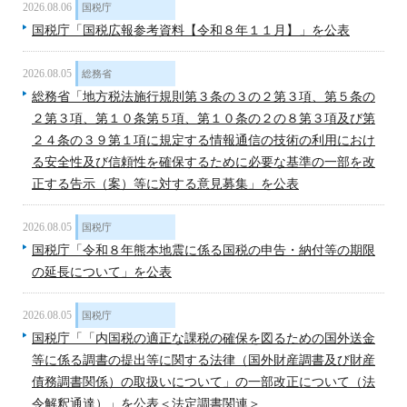
2026.08.06
国税庁
国税庁「国税広報参考資料【令和８年１１月】」を公表
2026.08.05
総務省
総務省「地方税法施行規則第３条の３の２第３項、第５条の
２第３項、第１０条第５項、第１０条の２の８第３項及び第
２４条の３９第１項に規定する情報通信の技術の利用におけ
る安全性及び信頼性を確保するために必要な基準の一部を改
正する告示（案）等に対する意見募集」を公表
2026.08.05
国税庁
国税庁「令和８年熊本地震に係る国税の申告・納付等の期限
の延長について」を公表
2026.08.05
国税庁
国税庁「「内国税の適正な課税の確保を図るための国外送金
等に係る調書の提出等に関する法律（国外財産調書及び財産
債務調書関係）の取扱いについて」の一部改正について（法
令解釈通達）」を公表＜法定調書関連＞