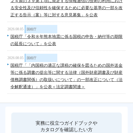
２４条の３９第１項に規定する情報通信の技術の利用におけ
る安全性及び信頼性を確保するために必要な基準の一部を改
正する告示（案）等に対する意見募集」を公表
2026.08.05
国税庁
国税庁「令和８年熊本地震に係る国税の申告・納付等の期限
の延長について」を公表
2026.08.05
国税庁
国税庁「「内国税の適正な課税の確保を図るための国外送金
等に係る調書の提出等に関する法律（国外財産調書及び財産
債務調書関係）の取扱いについて」の一部改正について（法
令解釈通達）」を公表＜法定調書関連＞
実務に役立つガイドブックや
カタログを確認したい方