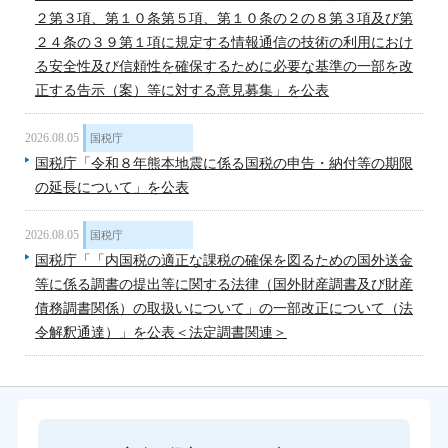
２第３項、第１０条第５項、第１０条の２の８第３項及び第
２４条の３９第１項に規定する情報通信の技術の利用におけ
る安全性及び信頼性を確保するために必要な基準の一部を改
正する告示（案）等に対する意見募集」を公表
2026.08.05
国税庁
国税庁「令和８年熊本地震に係る国税の申告・納付等の期限
の延長について」を公表
2026.08.05
国税庁
国税庁「「内国税の適正な課税の確保を図るための国外送金
等に係る調書の提出等に関する法律（国外財産調書及び財産
債務調書関係）の取扱いについて」の一部改正について（法
令解釈通達）」を公表＜法定調書関連＞