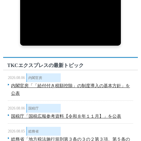
TKCエクスプレスの最新トピック
2026.08.06
内閣官房
内閣官房「「給付付き税額控除」の制度導入の基本方針」を
公表
2026.08.06
国税庁
国税庁「国税広報参考資料【令和８年１１月】」を公表
2026.08.05
総務省
総務省「地方税法施行規則第３条の３の２第３項、第５条の