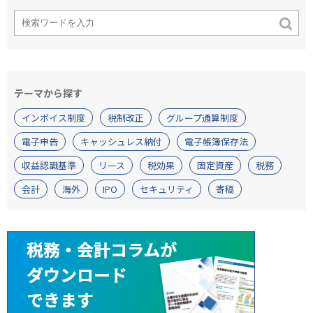
テーマから探す
インボイス制度
税制改正
グループ通算制度
電子申告
キャッシュレス納付
電子帳簿保存法
収益認識基準
リース
税効果
固定資産
税務
会計
海外
IPO
セキュリティ
寄稿