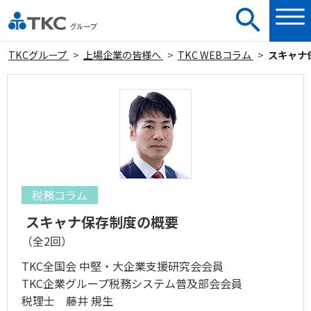
TKCグループ
上場企業の皆様へ
TKC WEBコラム
スキャナ
税務コラム
スキャナ保存制度の概要
（全2回）
TKC全国会 中堅・大企業支援研究会会員
TKC企業グループ税務システム普及部会会員
税理士 藤井 規生