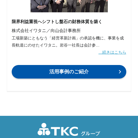
限界利益重視へシフトし盤石の財務体質を築く
株式会社イワタニ／向山会計事務所
工場新築にともなう「経営革新計画」の承認を機に、事業を成
長軌道にのせたイワタニ。岩谷一社長は会計参...
...続きはこちら
活用事例のご紹介