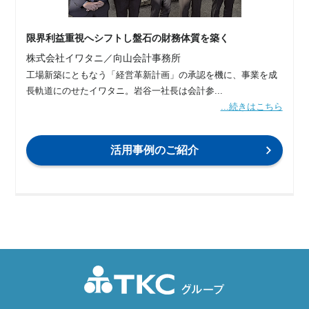
限界利益重視へシフトし盤石の財務体質を築く
株式会社イワタニ／向山会計事務所
工場新築にともなう「経営革新計画」の承認を機に、事業を成
長軌道にのせたイワタニ。岩谷一社長は会計参...
...続きはこちら
活用事例のご紹介