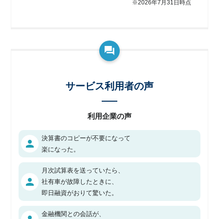
※2026年7月31日時点
サービス利用者の声
利用企業の声
決算書のコピーが不要になって
person
楽になった。
月次試算表を送っていたら、
person
社有車が故障したときに、
即日融資がおりて驚いた。
金融機関との会話が、