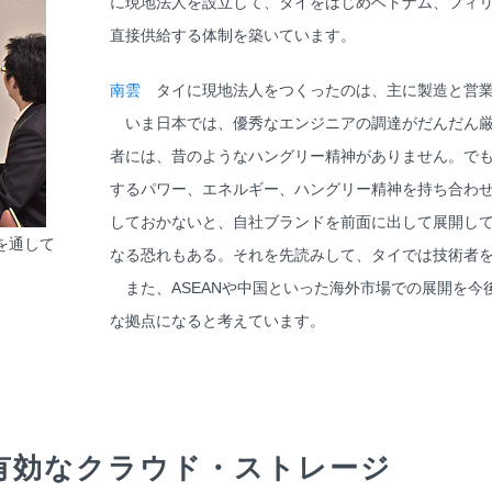
に現地法人を設立して、タイをはじめベトナム、フィ
直接供給する体制を築いています。
南雲
タイに現地法人をつくったのは、主に製造と営業
いま日本では、優秀なエンジニアの調達がだんだん厳
者には、昔のようなハングリー精神がありません。で
するパワー、エネルギー、ハングリー精神を持ち合わ
しておかないと、自社ブランドを前面に出して展開し
を通して
なる恐れもある。それを先読みして、タイでは技術者
また、ASEANや中国といった海外市場での展開を今
な拠点になると考えています。
有効なクラウド・ストレージ