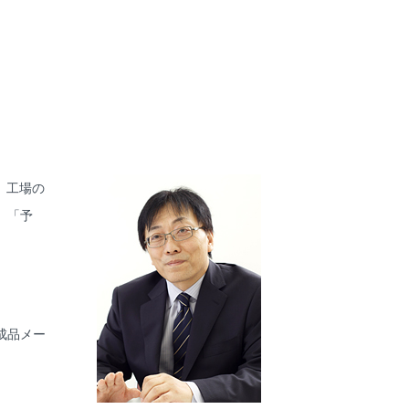
、工場の
」「予
成品メー