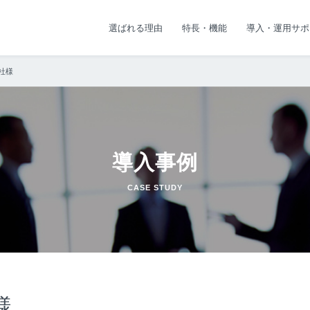
選ばれる理由
特長・機能
導入・運用サポ
社様
導入事例
CASE STUDY
様