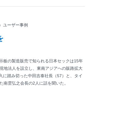
ド）ユーザー事例
を
示板の製造販売で知られる日本セックは15年
現地法人を設立し、東南アジアへの販路拡大
入に踏み切った中田吉泰社長（57）と、タイ
た南雲弘之会長の2人に話を聞いた。