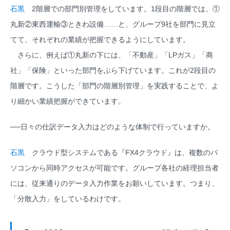
石黒
2階層での部門別管理をしています。1段目の階層では、①
丸新②東西運輸③ときわ設備……と、グループ9社を部門に見立
てて、それぞれの業績が把握できるようにしています。
さらに、例えば①丸新の下には、「不動産」「LPガス」「商
社」「保険」といった部門をぶら下げています。これが2段目の
階層です。こうした「部門の階層別管理」を実践することで、よ
り細かい業績把握ができています。
──日々の仕訳データ入力はどのような体制で行っていますか。
石黒
クラウド型システムである『FX4クラウド』は、複数のパ
ソコンから同時アクセスが可能です。グループ各社の経理担当者
には、従来通りのデータ入力作業をお願いしています。つまり、
「分散入力」をしているわけです。