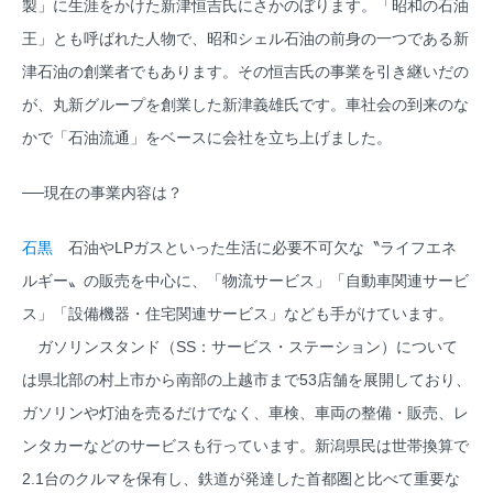
製」に生涯をかけた新津恒吉氏にさかのぼります。「昭和の石油
王」とも呼ばれた人物で、昭和シェル石油の前身の一つである新
津石油の創業者でもあります。その恒吉氏の事業を引き継いだの
が、丸新グループを創業した新津義雄氏です。車社会の到来のな
かで「石油流通」をベースに会社を立ち上げました。
──現在の事業内容は？
石黒
石油やLPガスといった生活に必要不可欠な〝ライフエネ
ルギー〟の販売を中心に、「物流サービス」「自動車関連サービ
ス」「設備機器・住宅関連サービス」なども手がけています。
ガソリンスタンド（SS：サービス・ステーション）について
は県北部の村上市から南部の上越市まで53店舗を展開しており、
ガソリンや灯油を売るだけでなく、車検、車両の整備・販売、レ
ンタカーなどのサービスも行っています。新潟県民は世帯換算で
2.1台のクルマを保有し、鉄道が発達した首都圏と比べて重要な