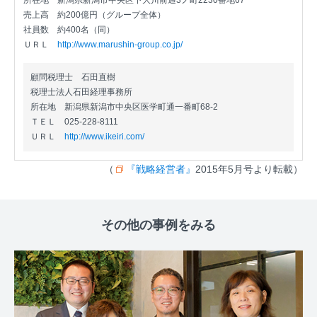
所在地
新潟県新潟市中央区下大川前通3ノ町2230番地67
売上高
約200億円（グループ全体）
社員数
約400名（同）
ＵＲＬ
http://www.marushin-group.co.jp/
顧問税理士 石田直樹
税理士法人石田経理事務所
所在地
新潟県新潟市中央区医学町通一番町68-2
ＴＥＬ
025-228-8111
ＵＲＬ
http://www.ikeiri.com/
（
『戦略経営者』
2015年5月号より転載）
その他の事例をみる