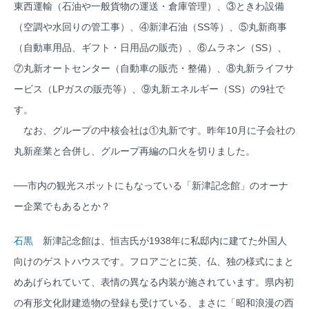
東西運輸（石油や一般貨物の運送・倉庫管理）、③ときわ設備
（空調や水回りの管工事）、④新津石油（SS等）、⑤丸新商事
（自動車用品、ギフト・日用品の販売）、⑥ムラネン（SS）、
⑦丸新オートセンター（自動車の販売・整備）、⑧丸新ライフサ
ービス（LPガスの販売等）、⑨丸新エネルギー（SS）の9社で
す。
なお、グループの中核会社は①丸新です。昨年10月に子会社の
丸新産業と合併し、グループ再編の口火を切りました。
──市内の観光スポットにもなっている「新津記念館」のオーナ
ー企業でもあるとか？
石黒
新津記念館は、恒吉氏が1938年に私邸内に建てた外国人
向けのゲストハウスです。フロアごとに英、仏、独の様式にまと
めあげられていて、表情の異なる内装が施されています。県内初
の有形文化財建造物の登録も受けている、まさに「昭和浪漫の西